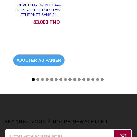
RÉPÉTEUR D-LINK DAP-
1325 N300 + 1 PORT FAST
ETHERNET SANS FIL
Prix
83,000 TND
AJOUTER AU PANIER
ABONNEZ-VOUS À NOTRE NEWSLETTER