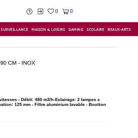
0
0
SURVEILLANCE
MAISON & LOISIRS
GAMING
SCOLAIRE
BEAUX-ARTS
PÂTE À MODELER & ACCESSOIRES
CAISSES & CAISSES ENREGISTREUSES
ÉTIQUETEUSES & ÉTIQUETTES
RELIURE & SPIRALE & CISAILLE
0 CM - INOX
itesses - Débit: 480 m3/h-Eclairage: 2 lampes x
ation: 125 mm - Filtre aluminium lavable - Boutton