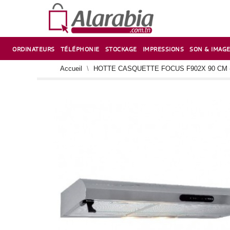
ORDINATEURS
TÉLÉPHONIE
STOCKAGE
IMPRESSIONS
SON & IMAG
CORRECTION ,TAILLE CRAYON & CISEAUX
VENTILATEUR-REFROIDISSEUR POUR PC DE BUREAU
CARTE D’EXTENSION SUR PORT PCI POUR PC DE BUREAU
Accueil
HOTTE CASQUETTE FOCUS F902X 90 CM 