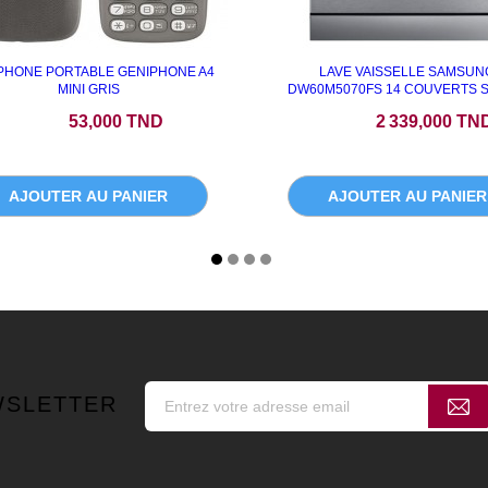
PHONE PORTABLE GENIPHONE A4
LAVE VAISSELLE SAMSUN
MINI GRIS
DW60M5070FS 14 COUVERTS S
Prix
Prix
53,000 TND
2 339,000 TN
AJOUTER AU PANIER
AJOUTER AU PANIER
WSLETTER