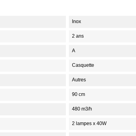
Inox
2 ans
A
Casquette
Autres
90 cm
480 m3/h
2 lampes x 40W