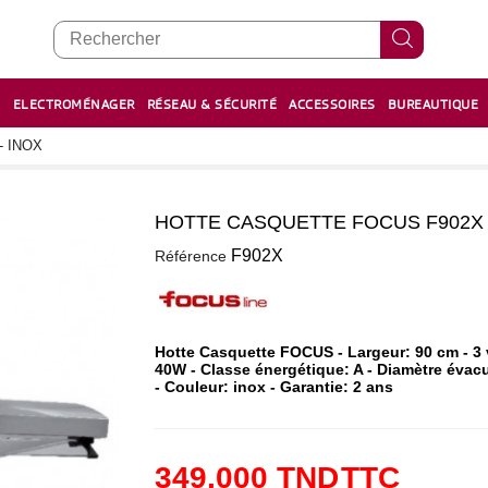
E
ELECTROMÉNAGER
RÉSEAU & SÉCURITÉ
ACCESSOIRES
BUREAUTIQUE
RECHARGE STYLOS ET FEUTRES
BOULIER - معداد
- INOX
HOTTE CASQUETTE FOCUS F902X 9
0
F902X
Référence
Hotte Casquette FOCUS - Largeur: 90 cm - 3 v
40W - Classe énergétique: A - Diamètre évacu
- Couleur: inox - Garantie: 2 ans
349,000 TND
TTC