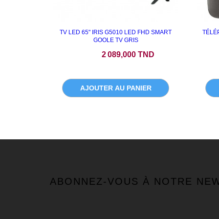
TV LED 65" IRIS G5010 LED FHD SMART
TÉLÉ
GOOLE TV GRIS
Prix
2 089,000 TND
AJOUTER AU PANIER
ABONNEZ-VOUS À NOTRE NE