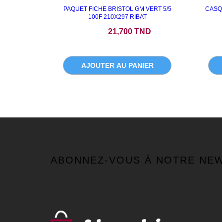
PAQUET FICHE BRISTOL GM VERT 5/5
CASQ
100F 210X297 RIBAT
Prix
21,700 TND
AJOUTER AU PANIER
ABONNEZ-VOUS À NOTRE NE