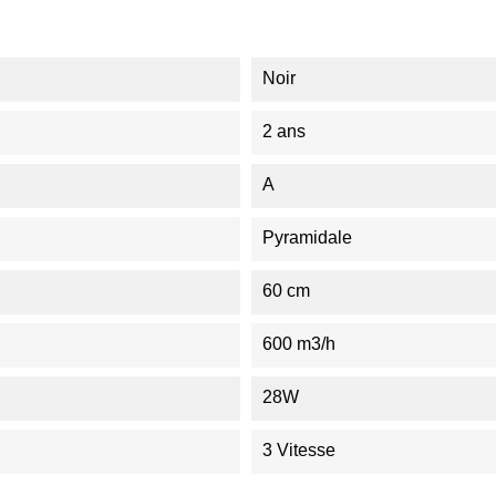
Noir
2 ans
A
Pyramidale
60 cm
600 m3/h
28W
3 Vitesse