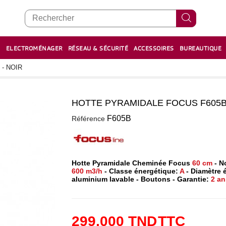
E
ELECTROMÉNAGER
RÉSEAU & SÉCURITÉ
ACCESSOIRES
BUREAUTIQUE
RECHARGE STYLOS ET FEUTRES
BOULIER - معداد
- NOIR
HOTTE PYRAMIDALE FOCUS F605B 
1
F605B
Référence
Hotte Pyramidale Cheminée Focus
60 cm
- N
600 m3/h
- Classe énergétique:
A
- Diamètre é
aluminium lavable - Boutons - Garantie:
2 an
299,000 TND
TTC