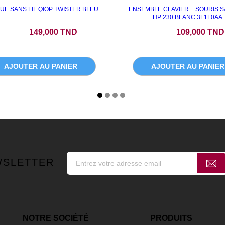
UE SANS FIL QIOP TWISTER BLEU
ENSEMBLE CLAVIER + SOURIS S
HP 230 BLANC 3L1F0AA
Prix
Prix
149,000 TND
109,000 TND
AJOUTER AU PANIER
AJOUTER AU PANIER
WSLETTER
NOTRE SOCIÉTÉ
PRODUITS