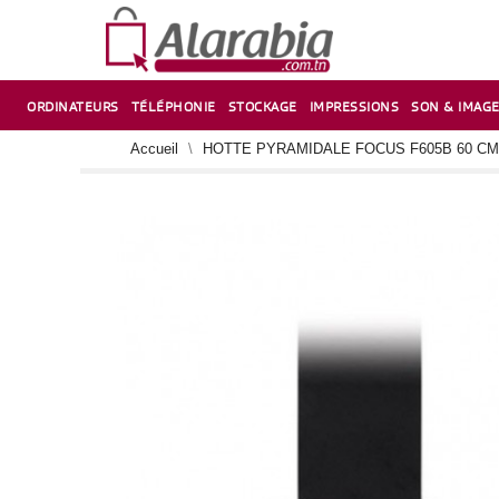
ORDINATEURS
TÉLÉPHONIE
STOCKAGE
IMPRESSIONS
SON & IMAG
CORRECTION ,TAILLE CRAYON & CISEAUX
VENTILATEUR-REFROIDISSEUR POUR PC DE BUREAU
CARTE D’EXTENSION SUR PORT PCI POUR PC DE BUREAU
Accueil
HOTTE PYRAMIDALE FOCUS F605B 60 CM 