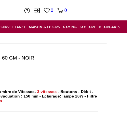
0
0
SURVEILLANCE
MAISON & LOISIRS
GAMING
SCOLAIRE
BEAUX-ARTS
PÂTE À MODELER & ACCESSOIRES
CAISSES & CAISSES ENREGISTREUSES
ÉTIQUETEUSES & ÉTIQUETTES
RELIURE & SPIRALE & CISAILLE
60 CM - NOIR
ombre de Vitesses:
3 vitesses
- Boutons - Débit :
vacuation : 150 mm - Eclairage: lampe 28W - Filtre
s