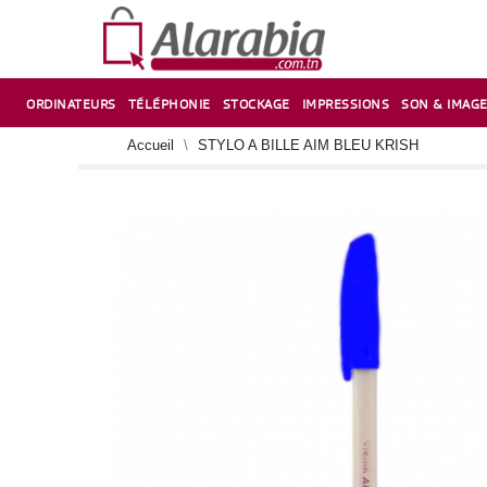
ORDINATEURS
TÉLÉPHONIE
STOCKAGE
IMPRESSIONS
SON & IMAG
CORRECTION ,TAILLE CRAYON & CISEAUX
VENTILATEUR-REFROIDISSEUR POUR PC DE BUREAU
CARTE D’EXTENSION SUR PORT PCI POUR PC DE BUREAU
Accueil
STYLO A BILLE AIM BLEU KRISH