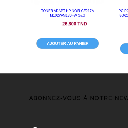
TONER ADAPT HP NOIR CF217A
PC P
M102W/M130FW G&G
8G/2
Prix
Prix
26,800 TND
AJOUTER AU PANIER
ABONNEZ-VOUS À NOTRE NE