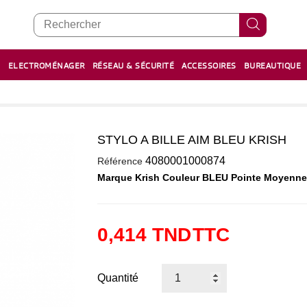
E
ELECTROMÉNAGER
RÉSEAU & SÉCURITÉ
ACCESSOIRES
BUREAUTIQUE
RECHARGE STYLOS ET FEUTRES
BOULIER - معداد
STYLO A BILLE AIM BLEU KRISH
0
4080001000874
Référence
Marque Krish Couleur BLEU Pointe Moyenne 
0,414 TND
TTC
Quantité