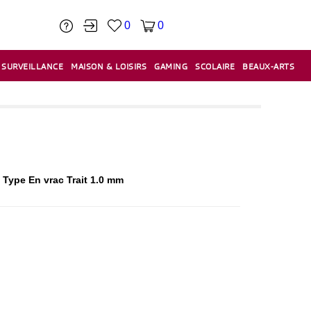
0
0
SURVEILLANCE
MAISON & LOISIRS
GAMING
SCOLAIRE
BEAUX-ARTS
PÂTE À MODELER & ACCESSOIRES
CAISSES & CAISSES ENREGISTREUSES
ÉTIQUETEUSES & ÉTIQUETTES
RELIURE & SPIRALE & CISAILLE
Type En vrac Trait 1.0 mm