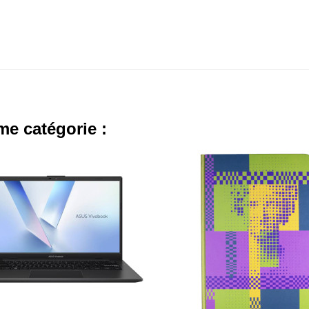
me catégorie :
,000 TND