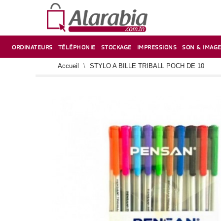
ORDINATEURS
TÉLÉPHONIE
STOCKAGE
IMPRESSIONS
SON & IMAG
CORRECTION ,TAILLE CRAYON & CISEAUX
VENTILATEUR-REFROIDISSEUR POUR PC DE BUREAU
CARTE D’EXTENSION SUR PORT PCI POUR PC DE BUREAU
Accueil
STYLO A BILLE TRIBALL POCH DE 10