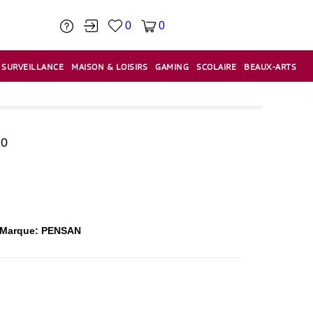
0
0
SURVEILLANCE
MAISON & LOISIRS
GAMING
SCOLAIRE
BEAUX-ARTS
PÂTE À MODELER & ACCESSOIRES
CAISSES & CAISSES ENREGISTREUSES
ÉTIQUETEUSES & ÉTIQUETTES
RELIURE & SPIRALE & CISAILLE
10
m -Marque: PENSAN