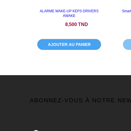
ALARME WAKE-UP KEPS DRIVERS
Smar
AWAKE
Prix
8,500 TND
AJOUTER AU PANIER
ABONNEZ-VOUS À NOTRE NE