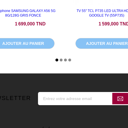
tphone SAMSUNG GALAXY A56 5G
TV 55" TCL P735 LED ULTRA H
8G/128G GRIS FONCE
GOOGLE TV (55P735)
Prix
Prix
1 699,000 TND
1 599,000 TN
AJOUTER AU PANIER
AJOUTER AU PANIER
WSLETTER