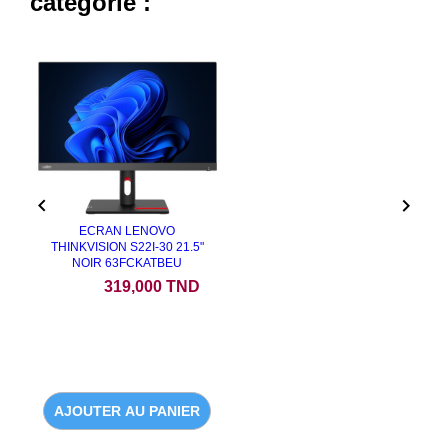
catégorie :


ECRAN LENOVO
THINKVISION S22I-30 21.5"
NOIR 63FCKATBEU
Prix
319,000 TND
AJOUTER AU PANIER