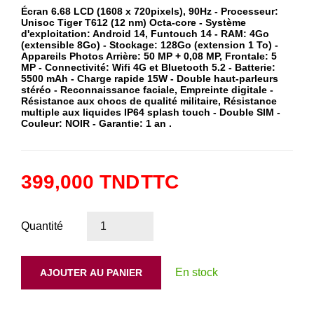
Écran 6.68 LCD (1608 x 720pixels), 90Hz - Processeur:
Unisoc Tiger T612 (12 nm) Octa-core - Système
d'exploitation: Android 14, Funtouch 14 - RAM: 4Go
(extensible 8Go) - Stockage: 128Go (extension 1 To) -
Appareils Photos Arrière: 50 MP + 0,08 MP, Frontale: 5
MP - Connectivité: Wifi 4G et Bluetooth 5.2 - Batterie:
5500 mAh - Charge rapide 15W - Double haut-parleurs
stéréo - Reconnaissance faciale, Empreinte digitale -
Résistance aux chocs de qualité militaire, Résistance
multiple aux liquides IP64 splash touch - Double SIM -
Couleur: NOIR - Garantie: 1 an .
399,000 TND
TTC
Quantité
En stock
AJOUTER AU PANIER