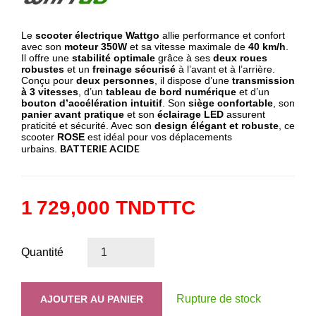
Le
scooter électrique Wattgo
allie performance et confort
avec son
moteur 350W
et sa vitesse maximale de
40 km/h
.
Il offre une
stabilité optimale
grâce à ses
deux roues
robustes
et un
freinage sécurisé
à l’avant et à l’arrière.
Conçu pour
deux personnes
, il dispose d’une
transmission
à 3 vitesses
, d’un
tableau de bord numérique
et d’un
bouton d’accélération intuitif
. Son
siège confortable
, son
panier avant pratique
et son
éclairage LED
assurent
praticité et sécurité. Avec son
design élégant et robuste
, ce
scooter
ROSE
est idéal pour vos déplacements
BATTERIE ACIDE
urbains.
1 729,000 TND
TTC
Quantité
Rupture de stock
AJOUTER AU PANIER