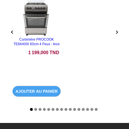


Cuisinière PROCOOK
TE6640IX 60cm 4 Feux - Inox
Prix
1 199,000 TND
AJOUTER AU PANIER