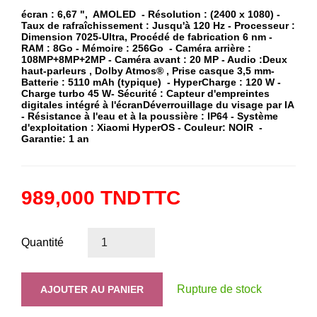
écran : 6,67 ", AMOLED - Résolution : (2400 x 1080) -
Taux de rafraîchissement : Jusqu'à 120 Hz - Processeur :
Dimension 7025-Ultra, Procédé de fabrication 6 nm -
RAM : 8Go - Mémoire : 256Go - Caméra arrière :
108MP+8MP+2MP - Caméra avant : 20 MP - Audio :Deux
haut-parleurs , Dolby Atmos® , Prise casque 3,5 mm-
Batterie : 5110 mAh (typique) - HyperCharge : 120 W -
Charge turbo 45 W- Sécurité : Capteur d'empreintes
digitales intégré à l'écranDéverrouillage du visage par IA
- Résistance à l'eau et à la poussière : IP64 - Système
d'exploitation : Xiaomi HyperOS - Couleur: NOIR -
Garantie: 1 an
989,000 TND
TTC
Quantité
Rupture de stock
AJOUTER AU PANIER