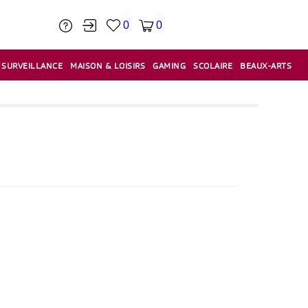
0
0
SURVEILLANCE
MAISON & LOISIRS
GAMING
SCOLAIRE
BEAUX-ARTS
PÂTE À MODELER & ACCESSOIRES
CAISSES & CAISSES ENREGISTREUSES
ÉTIQUETEUSES & ÉTIQUETTES
RELIURE & SPIRALE & CISAILLE