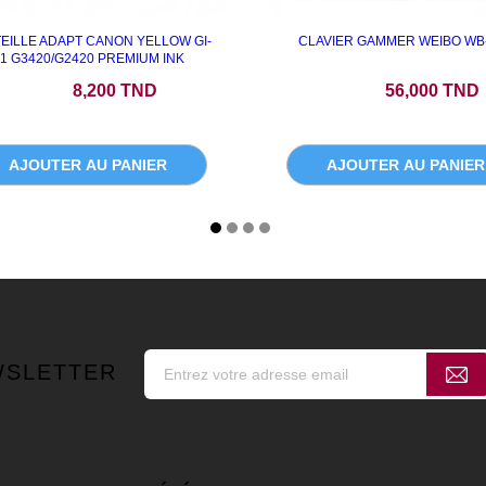
EILLE ADAPT CANON YELLOW GI-
CLAVIER GAMMER WEIBO WB
1 G3420/G2420 PREMIUM INK
Prix
Prix
8,200 TND
56,000 TND
AJOUTER AU PANIER
AJOUTER AU PANIER
WSLETTER