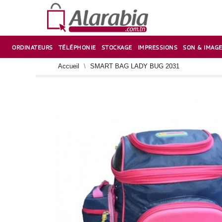
ORDINATEURS
TÉLÉPHONIE
STOCKAGE
IMPRESSIONS
SON & IMAG
CORRECTION ,TAILLE CRAYON & CISEAUX
VENTILATEUR-REFROIDISSEUR POUR PC DE BUREAU
CARTE D’EXTENSION SUR PORT PCI POUR PC DE BUREAU
Accueil
SMART BAG LADY BUG 2031