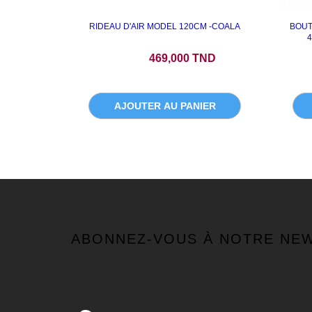
RIDEAU D'AIR MODEL 120CM -COALA
BOUT
4
Prix
469,000 TND
AJOUTER AU PANIER
ABONNEZ-VOUS À NOTRE NE