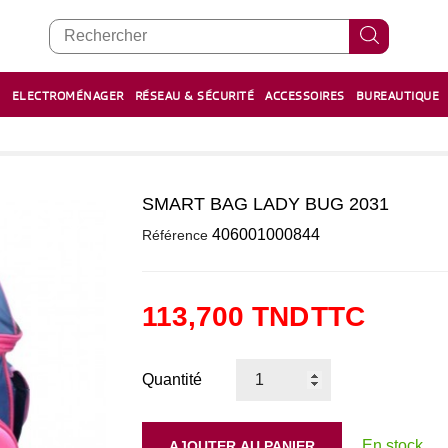
E
ELECTROMÉNAGER
RÉSEAU & SÉCURITÉ
ACCESSOIRES
BUREAUTIQUE
RECHARGE STYLOS ET FEUTRES
BOULIER - معداد
SMART BAG LADY BUG 2031
0
406001000844
Référence
113,700 TND
TTC
Quantité
En stock
AJOUTER AU PANIER