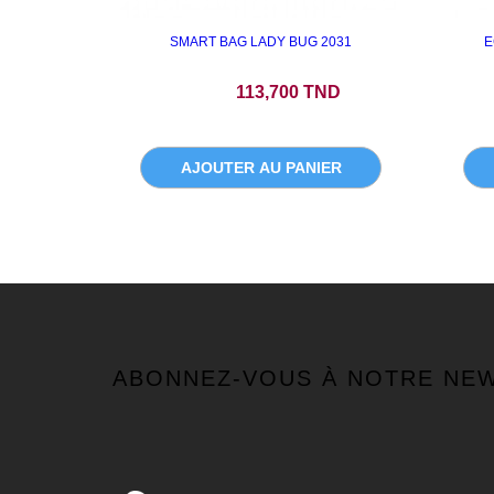
SMART BAG LADY BUG 2031
E
Prix
113,700 TND
AJOUTER AU PANIER
ABONNEZ-VOUS À NOTRE NE