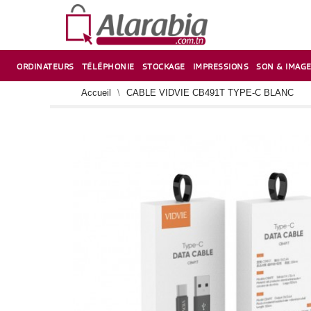
ORDINATEURS
TÉLÉPHONIE
STOCKAGE
IMPRESSIONS
SON & IMAG
CORRECTION ,TAILLE CRAYON & CISEAUX
VENTILATEUR-REFROIDISSEUR POUR PC DE BUREAU
CARTE D’EXTENSION SUR PORT PCI POUR PC DE BUREAU
Accueil
CABLE VIDVIE CB491T TYPE-C BLANC