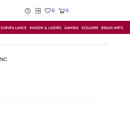
0
0
SURVEILLANCE
MAISON & LOISIRS
GAMING
SCOLAIRE
BEAUX-ARTS
PÂTE À MODELER & ACCESSOIRES
CAISSES & CAISSES ENREGISTREUSES
ÉTIQUETEUSES & ÉTIQUETTES
RELIURE & SPIRALE & CISAILLE
ANC