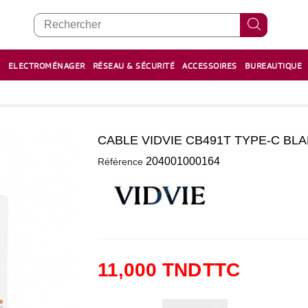
E
ELECTROMÉNAGER
RÉSEAU & SÉCURITÉ
ACCESSOIRES
BUREAUTIQUE
RECHARGE STYLOS ET FEUTRES
BOULIER - معداد
CABLE VIDVIE CB491T TYPE-C BL
0
204001000164
Référence
11,000 TND
TTC