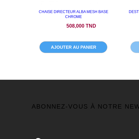
CHAISE DIRECTEUR ALBA MESH BASE
DEST
CHROME
Prix
508,000 TND
AJOUTER AU PANIER
ABONNEZ-VOUS À NOTRE NE