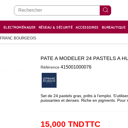
E
ELECTROMÉNAGER
RÉSEAU & SÉCURITÉ
ACCESSOIRES
BUREAUTIQUE
RECHARGE STYLOS ET FEUTRES
BOULIER - معداد
LEFRANC BOURGEOIS
PATE A MODELER 24 PASTELS A 
1
415001000076
Référence
Set de 24 pastels gras, prêts à l’emploi. S’utilis
puissantes et denses. Riche en pigments. Pour r
15,000 TND
TTC