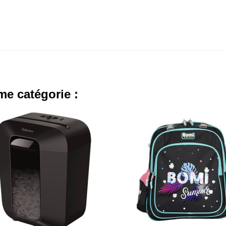
me catégorie :
- 110,000 TND