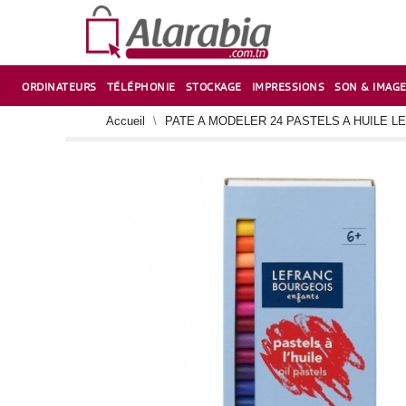
ORDINATEURS
TÉLÉPHONIE
STOCKAGE
IMPRESSIONS
SON & IMAG
CORRECTION ,TAILLE CRAYON & CISEAUX
VENTILATEUR-REFROIDISSEUR POUR PC DE BUREAU
CARTE D’EXTENSION SUR PORT PCI POUR PC DE BUREAU
Accueil
PATE A MODELER 24 PASTELS A HUILE 