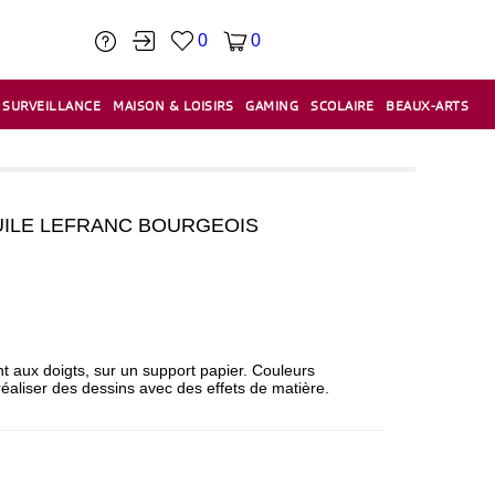
0
0
SURVEILLANCE
MAISON & LOISIRS
GAMING
SCOLAIRE
BEAUX-ARTS
PÂTE À MODELER & ACCESSOIRES
CAISSES & CAISSES ENREGISTREUSES
ÉTIQUETEUSES & ÉTIQUETTES
RELIURE & SPIRALE & CISAILLE
HUILE LEFRANC BOURGEOIS
ent aux doigts, sur un support papier. Couleurs
éaliser des dessins avec des effets de matière.