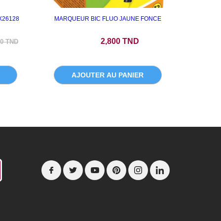
X26128
MARQUEUR BIC FLUO JAUNE FONCE
POCHE
de base
Prix
2,800 TND
00 TND
AJOUTER AU PANIER
A