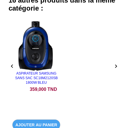
16 autres produits dans la même
catégorie :


ASPIRATEUR SAMSUNG
SANS SAC SC18M2120SB
1800W BLEU
Prix
359,000 TND
AJOUTER AU PANIER