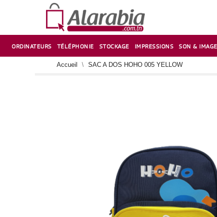
ORDINATEURS
TÉLÉPHONIE
STOCKAGE
IMPRESSIONS
SON & IMAG
CORRECTION ,TAILLE CRAYON & CISEAUX
VENTILATEUR-REFROIDISSEUR POUR PC DE BUREAU
CARTE D’EXTENSION SUR PORT PCI POUR PC DE BUREAU
Accueil
SAC A DOS HOHO 005 YELLOW