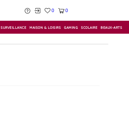
0
0
SURVEILLANCE
MAISON & LOISIRS
GAMING
SCOLAIRE
BEAUX-ARTS
PÂTE À MODELER & ACCESSOIRES
CAISSES & CAISSES ENREGISTREUSES
ÉTIQUETEUSES & ÉTIQUETTES
RELIURE & SPIRALE & CISAILLE