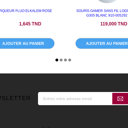
RQUEUR FLUO ELKALEM ROSE
SOURIS GAMER SANS FIL LOG
G305 BLANC 910-005292
Prix
Prix
1,645 TND
119,000 TND
AJOUTER AU PANIER
AJOUTER AU PANIER
WSLETTER