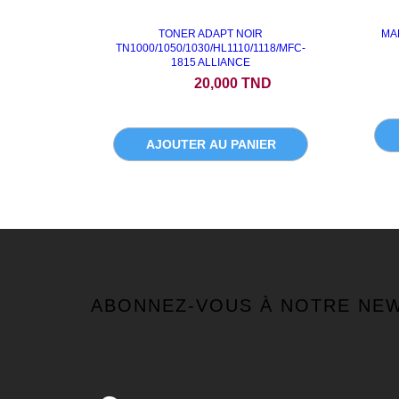
TONER ADAPT NOIR
MA
TN1000/1050/1030/HL1110/1118/MFC-
1815 ALLIANCE
Prix
20,000 TND
AJOUTER AU PANIER
ABONNEZ-VOUS À NOTRE NE