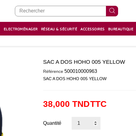
E
ELECTROMÉNAGER
RÉSEAU & SÉCURITÉ
ACCESSOIRES
BUREAUTIQUE
RECHARGE STYLOS ET FEUTRES
BOULIER - معداد
SAC A DOS HOHO 005 YELLOW
0
500010000963
Référence
SAC A DOS HOHO 005 YELLOW
38,000 TND
TTC
Quantité