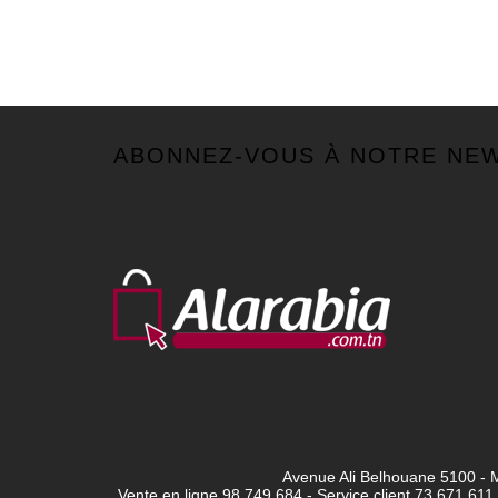
ABONNEZ-VOUS À NOTRE NE
Avenue Ali Belhouane 5100 - M
Vente en ligne 98 749 684 - Service client
73 671 611 