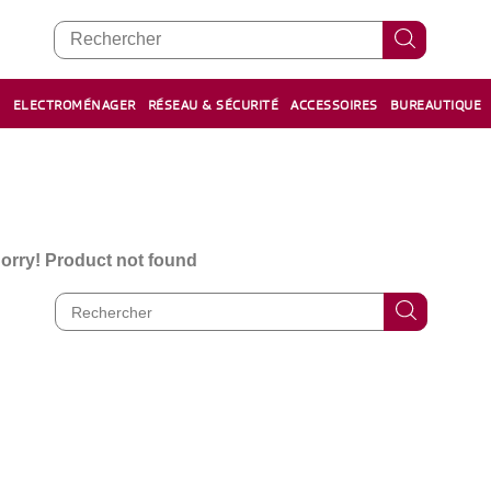
E
ELECTROMÉNAGER
RÉSEAU & SÉCURITÉ
ACCESSOIRES
BUREAUTIQUE
RECHARGE STYLOS ET FEUTRES
BOULIER - معداد
orry! Product not found