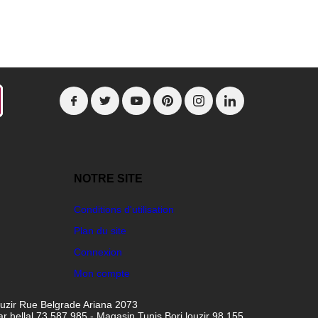
NOTRE SITE
Conditions d'utilisation
Plan du site
Connexion
Mon compte
ouzir Rue Belgrade Ariana 2073
hellal 73 587 985 - Magasin Tunis Borj louzir 98 155