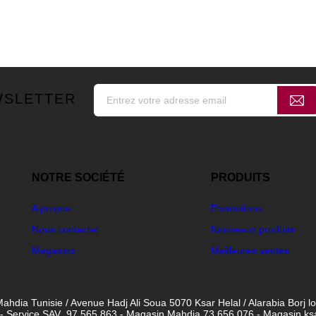
WSLETTER
NOTRE SOCIÉTÉ
PRODUITS
A propos
Promotions
Nous contacter
Nouveaux produits
Magasins
Meilleures ventes
ahdia Tunisie / Avenue Hadj Ali Soua 5070 Ksar Helal / Alarabia Borj l
- Service SAV 97 565 863 - Magasin Mahdia 73 656 076 - Magasin ksar 