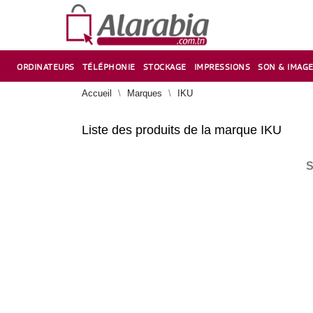
ORDINATEURS
TÉLÉPHONIE
STOCKAGE
IMPRESSIONS
SON & IMAG
CORRECTION ,TAILLE CRAYON & CISEAUX
VENTILATEUR-REFROIDISSEUR POUR PC DE BUREAU
CARTE D’EXTENSION SUR PORT PCI POUR PC DE BUREAU
Accueil
Marques
IKU
Liste des produits de la marque IKU
S