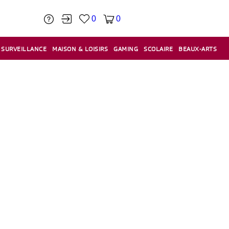
0
0
SURVEILLANCE
MAISON & LOISIRS
GAMING
SCOLAIRE
BEAUX-ARTS
PÂTE À MODELER & ACCESSOIRES
CAISSES & CAISSES ENREGISTREUSES
ÉTIQUETEUSES & ÉTIQUETTES
RELIURE & SPIRALE & CISAILLE