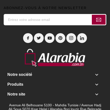
ABONNEZ-VOUS À NOTRE NEWSLETTER

Notre société

Produits

Notre site
Avenue Ali Belhouane 5100 - Mahdia Tunisie / Avenue Hadj
Ali Soua 5070 Ksar Helal / Alarabia Borj louzir Rue Belgrade