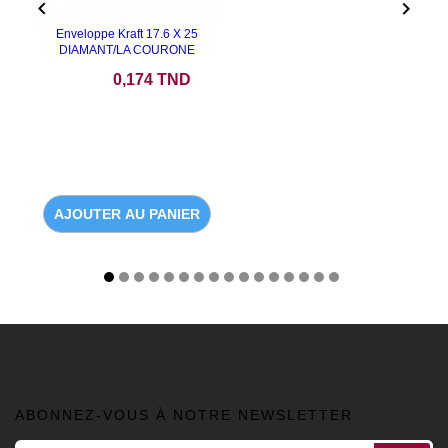


Enveloppe Kraft 17.6 X 25
DIAMANT/LA COURONE
Prix
0,174 TND
AJOUTER AU PANIER
ABONNEZ-VOUS À NOTRE NEWSLETTER