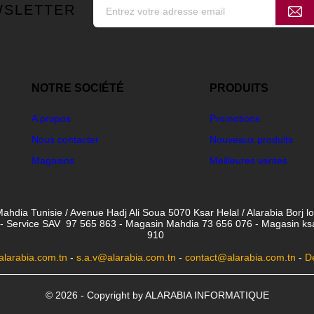
WSLETTER
NOTRE SOCIÉTÉ
PRODUITS
A propos
Promotions
Nous contacter
Nouveaux produits
Magasins
Meilleures ventes
ahdia Tunisie / Avenue Hadj Ali Soua 5070 Ksar Helal / Alarabia Borj l
- Service SAV 97 565 863 - Magasin Mahdia 73 656 076 - Magasin ksar 
910
larabia.com.tn
-
s.a.v@alarabia.com.tn
-
contact@alarabia.com.tn
-
D
© 2026 - Copyright by ALARABIA INFORMATIQUE