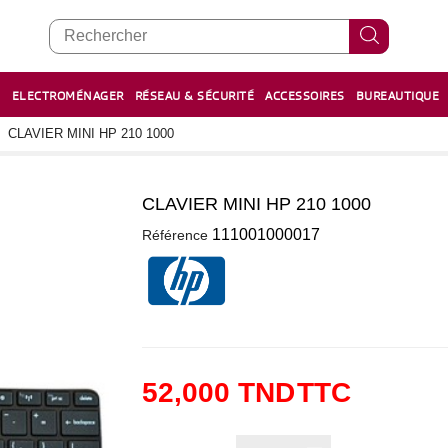
E
ELECTROMÉNAGER
RÉSEAU & SÉCURITÉ
ACCESSOIRES
BUREAUTIQUE
RECHARGE STYLOS ET FEUTRES
BOULIER - معداد
CLAVIER MINI HP 210 1000
CLAVIER MINI HP 210 1000
0
111001000017
Référence
52,000 TND
TTC