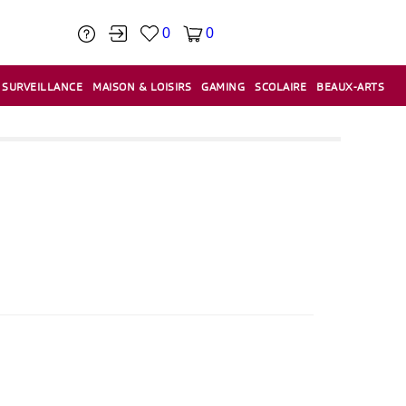
0
0
SURVEILLANCE
MAISON & LOISIRS
GAMING
SCOLAIRE
BEAUX-ARTS
PÂTE À MODELER & ACCESSOIRES
CAISSES & CAISSES ENREGISTREUSES
ÉTIQUETEUSES & ÉTIQUETTES
RELIURE & SPIRALE & CISAILLE