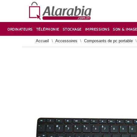
ORDINATEURS
TÉLÉPHONIE
STOCKAGE
IMPRESSIONS
SON & IMAG
CORRECTION ,TAILLE CRAYON & CISEAUX
VENTILATEUR-REFROIDISSEUR POUR PC DE BUREAU
CARTE D’EXTENSION SUR PORT PCI POUR PC DE BUREAU
Accueil
Accessoires
Composants de pc portable