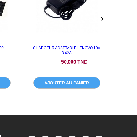

00
CHARGEUR ADAPTABLE LENOVO 19V
AFFICH
3.42A
Prix
P
50,000 TND
AJOUTER AU PANIER
A