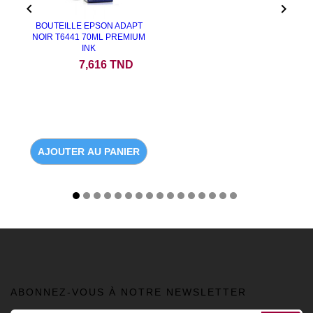


BOUTEILLE EPSON ADAPT
NOIR T6441 70ML PREMIUM
INK
Prix
7,616 TND
AJOUTER AU PANIER
ABONNEZ-VOUS À NOTRE NEWSLETTER