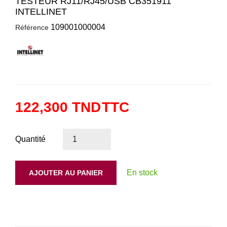
TESTEUR RJ11/RJ45/USB CB351911
INTELLINET
109001000004
Référence
122,300 TND
TTC
Quantité
En stock
AJOUTER AU PANIER