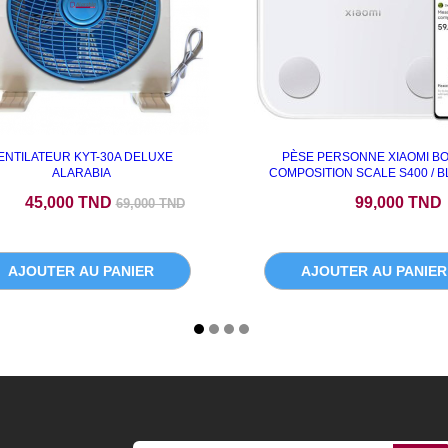
ENTILATEUR KYT-30A DELUXE
PÈSE PERSONNE XIAOMI B
ALARABIA
COMPOSITION SCALE S400 / 
x
Prix de base
Prix
45,000 TND
99,000 TND
69,000 TND
AJOUTER AU PANIER
AJOUTER AU PANIER