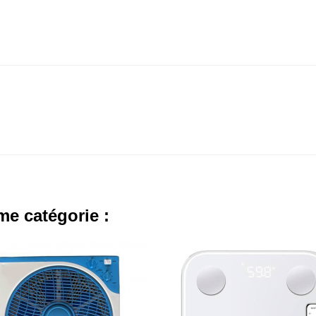
me catégorie :
000 TND
NEUF