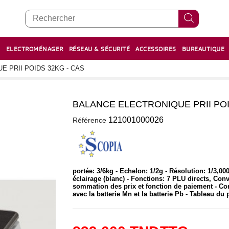
E
ELECTROMÉNAGER
RÉSEAU & SÉCURITÉ
ACCESSOIRES
BUREAUTIQUE
RECHARGE STYLOS ET FEUTRES
BOULIER - معداد
 PRII POIDS 32KG - CAS
BALANCE ELECTRONIQUE PRII POI
2
121001000026
Référence
portée: 3/6kg - Echelon: 1/2g - Résolution: 1/3,000
éclairage (blanc) - Fonctions: 7 PLU directs, Conv
sommation des prix et fonction de paiement - Co
avec la batterie Mn et la batterie Pb - Tableau du