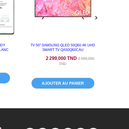

ODY
TV 50" SAMSUNG QLED 50Q60 4K UHD
DEFROI
BLANC
SMART TV QA50Q60CAU
Prix
Prix de base
P
2 299,000 TND
2 599,000
TND
A
AJOUTER AU PANIER