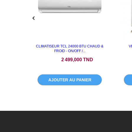

CLIMATISEUR TCL 24000 BTU CHAUD &
V
FROID - ON/OFF /...
Prix
Pri
2 499,000 TND
AJOUTER AU PANIER