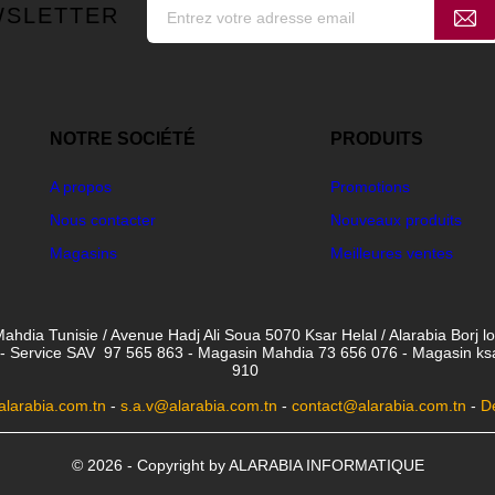
WSLETTER
NOTRE SOCIÉTÉ
PRODUITS
A propos
Promotions
Nous contacter
Nouveaux produits
Magasins
Meilleures ventes
ahdia Tunisie / Avenue Hadj Ali Soua 5070 Ksar Helal / Alarabia Borj l
- Service SAV 97 565 863 - Magasin Mahdia 73 656 076 - Magasin ksar 
910
larabia.com.tn
-
s.a.v@alarabia.com.tn
-
contact@alarabia.com.tn
-
D
© 2026 - Copyright by ALARABIA INFORMATIQUE