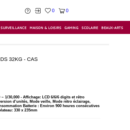
0
0
SURVEILLANCE
MAISON & LOISIRS
GAMING
SCOLAIRE
BEAUX-ARTS
PÂTE À MODELER & ACCESSOIRES
CAISSES & CAISSES ENREGISTREUSES
ÉTIQUETEUSES & ÉTIQUETTES
RELIURE & SPIRALE & CISAILLE
DS 32KG - CAS
 ~ 1/30,000 - Affichage: LCD 6/6/6 digits et rétro
ersion d’unités, Mode veille, Mode rétro éclairage,
nsommation Batterie : Environ 900 heures consécutives
 plateau: 330 x 235mm