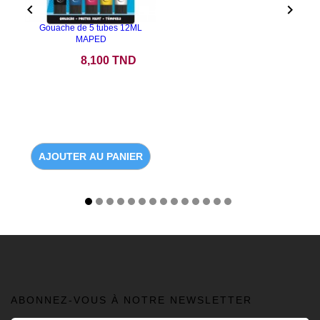


Gouache de 5 tubes 12ML
MAPED
Prix
8,100 TND
AJOUTER AU PANIER
ABONNEZ-VOUS À NOTRE NEWSLETTER