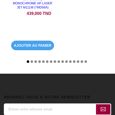
MONOCHROME HP LASER
JET M111W (7MD68A)
Prix
439,000 TND
AJOUTER AU PANIER
ABONNEZ-VOUS À NOTRE NEWSLETTER