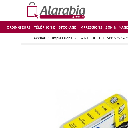
ORDINATEURS
TÉLÉPHONIE
STOCKAGE
IMPRESSIONS
SON & IMAG
CORRECTION ,TAILLE CRAYON & CISEAUX
VENTILATEUR-REFROIDISSEUR POUR PC DE BUREAU
CARTE D’EXTENSION SUR PORT PCI POUR PC DE BUREAU
Accueil
Impressions
CARTOUCHE HP-88 9393A 