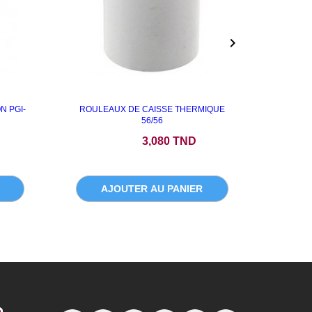

 PGI-
ROULEAUX DE CAISSE THERMIQUE
IMPRI
56/56
CO
Prix
P
3,080 TND
AJOUTER AU PANIER
A