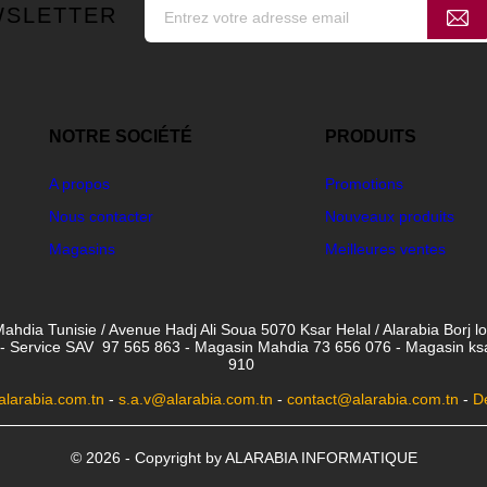
WSLETTER
NOTRE SOCIÉTÉ
PRODUITS
A propos
Promotions
Nous contacter
Nouveaux produits
Magasins
Meilleures ventes
ahdia Tunisie / Avenue Hadj Ali Soua 5070 Ksar Helal / Alarabia Borj l
- Service SAV 97 565 863 - Magasin Mahdia 73 656 076 - Magasin ksar 
910
larabia.com.tn
-
s.a.v@alarabia.com.tn
-
contact@alarabia.com.tn
-
D
© 2026 - Copyright by ALARABIA INFORMATIQUE