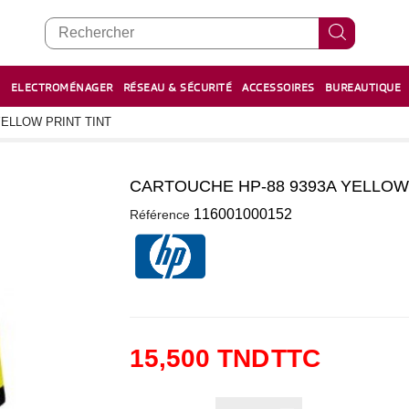
E
ELECTROMÉNAGER
RÉSEAU & SÉCURITÉ
ACCESSOIRES
BUREAUTIQUE
RECHARGE STYLOS ET FEUTRES
BOULIER - معداد
YELLOW PRINT TINT
CARTOUCHE HP-88 9393A YELLOW 
0
116001000152
Référence
15,500 TND
TTC