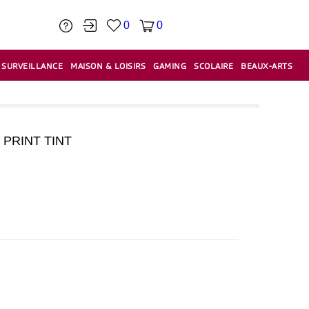
0
0
SURVEILLANCE
MAISON & LOISIRS
GAMING
SCOLAIRE
BEAUX-ARTS
PÂTE À MODELER & ACCESSOIRES
CAISSES & CAISSES ENREGISTREUSES
ÉTIQUETEUSES & ÉTIQUETTES
RELIURE & SPIRALE & CISAILLE
PRINT TINT