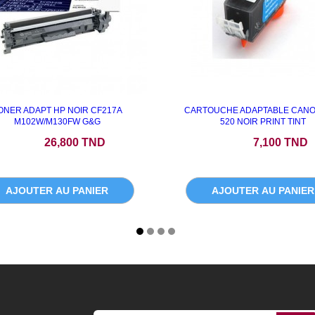
ONER ADAPT HP NOIR CF217A
CARTOUCHE ADAPTABLE CANON
M102W/M130FW G&G
520 NOIR PRINT TINT
Prix
Prix
26,800 TND
7,100 TND
AJOUTER AU PANIER
AJOUTER AU PANIER