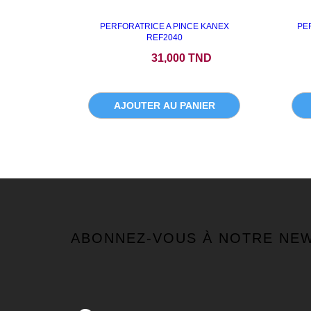
PERFORATRICE A PINCE KANEX
PE
REF2040
Prix
31,000 TND
AJOUTER AU PANIER
ABONNEZ-VOUS À NOTRE NE