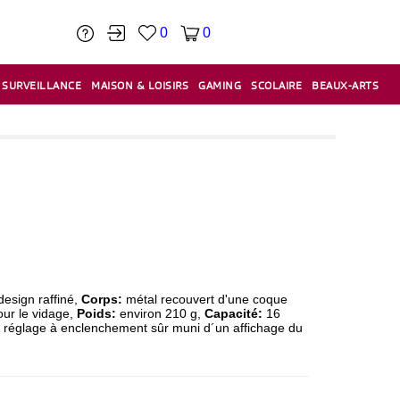
0
0
SURVEILLANCE
MAISON & LOISIRS
GAMING
SCOLAIRE
BEAUX-ARTS
PÂTE À MODELER & ACCESSOIRES
CAISSES & CAISSES ENREGISTREUSES
ÉTIQUETEUSES & ÉTIQUETTES
RELIURE & SPIRALE & CISAILLE
esign raffiné,
Corps:
métal recouvert d'une coque
our le vidage,
Poids:
environ 210 g,
Capacité:
16
 réglage à enclenchement sûr muni d´un affichage du