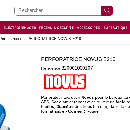
E
ELECTROMÉNAGER
RÉSEAU & SÉCURITÉ
ACCESSOIRES
BUREAUTIQUE
RECHARGE STYLOS ET FEUTRES
BOULIER - معداد
Perforatrices
PERFORATRICE NOVUS E210
PERFORATRICE NOVUS E210
0
320001000107
Référence
Perforateur Evolution
Novus
pour le bureau au d
ABS, Socle antidérapant avec ouverture facile p
feuilles,
Diamètre
des trous 5,5 mm, Barrette de
format lisible -
Couleur:
Rouge