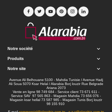

Notre société

Produits

Notre site
Avenue Ali Belhouane 5100 - Mahdia Tunisie / Avenue Hadj
Ali Soua 5070 Ksar Helal / Alarabia Borj louzir Rue Belgrade
Ariana 2073
Vente en ligne 98 749 684 - Service client
73 671 611 -
Service SAV 97 565 863 - Magasin Mahdia 73 656 076 -
Magasin ksar hellal 73 587 985 - Magasin Tunis Borj louzir
98 155 910
E-mail
commercial@alarabia.com.tn
-
s.a.v@alarabia.com.tn