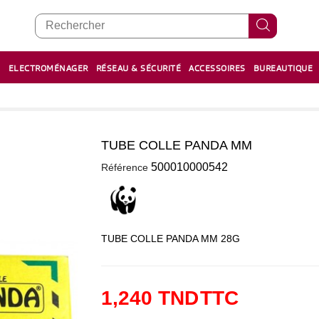
E
ELECTROMÉNAGER
RÉSEAU & SÉCURITÉ
ACCESSOIRES
BUREAUTIQUE
RECHARGE STYLOS ET FEUTRES
BOULIER - معداد
TUBE COLLE PANDA MM
0
500010000542
Référence
TUBE COLLE PANDA MM 28G
1,240 TND
TTC