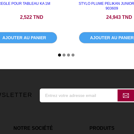
REGLE POUR TABLEAU KA 1M
STYLO PLUME PELIKAN JUNIO
903609
Prix
Prix
2,522 TND
24,943 TND
AJOUTER AU PANIER
AJOUTER AU PANIER
WSLETTER
NOTRE SOCIÉTÉ
PRODUITS