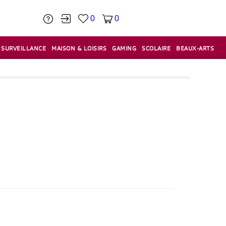
0
0
SURVEILLANCE
MAISON & LOISIRS
GAMING
SCOLAIRE
BEAUX-ARTS
PÂTE À MODELER & ACCESSOIRES
CAISSES & CAISSES ENREGISTREUSES
ÉTIQUETEUSES & ÉTIQUETTES
RELIURE & SPIRALE & CISAILLE