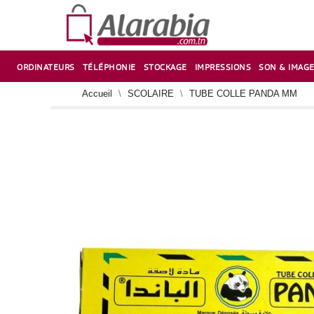
ORDINATEURS
TÉLÉPHONIE
STOCKAGE
IMPRESSIONS
SON & IMAG
CORRECTION ,TAILLE CRAYON & CISEAUX
VENTILATEUR-REFROIDISSEUR POUR PC DE BUREAU
CARTE D’EXTENSION SUR PORT PCI POUR PC DE BUREAU
Accueil
SCOLAIRE
TUBE COLLE PANDA MM