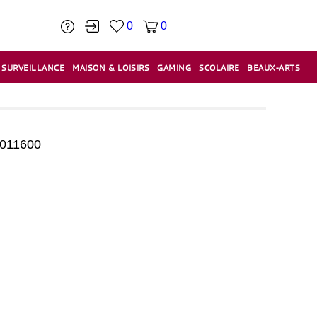
0
0
SURVEILLANCE
MAISON & LOISIRS
GAMING
SCOLAIRE
BEAUX-ARTS
PÂTE À MODELER & ACCESSOIRES
CAISSES & CAISSES ENREGISTREUSES
ÉTIQUETEUSES & ÉTIQUETTES
RELIURE & SPIRALE & CISAILLE
011600