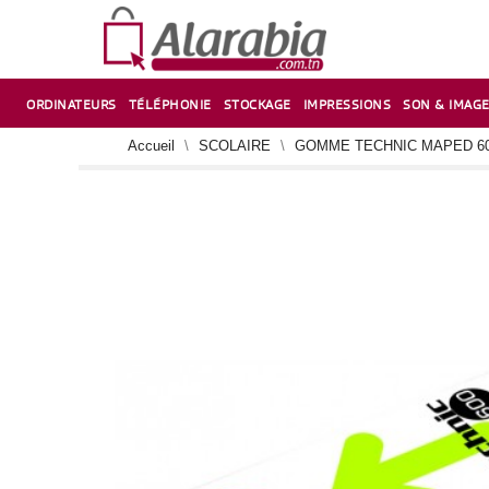
ORDINATEURS
TÉLÉPHONIE
STOCKAGE
IMPRESSIONS
SON & IMAG
CORRECTION ,TAILLE CRAYON & CISEAUX
VENTILATEUR-REFROIDISSEUR POUR PC DE BUREAU
CARTE D’EXTENSION SUR PORT PCI POUR PC DE BUREAU
Accueil
SCOLAIRE
GOMME TECHNIC MAPED 600