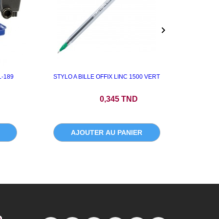

-189
STYLO A BILLE OFFIX LINC 1500 VERT
s
Prix
P
0,345 TND
AJOUTER AU PANIER
A