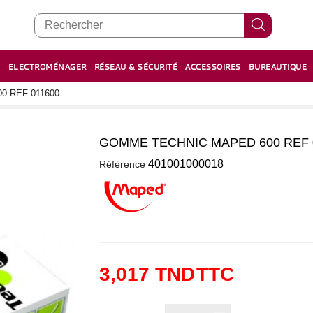
E
ELECTROMÉNAGER
RÉSEAU & SÉCURITÉ
ACCESSOIRES
BUREAUTIQUE
RECHARGE STYLOS ET FEUTRES
BOULIER - معداد
 REF 011600
GOMME TECHNIC MAPED 600 REF 
0
401001000018
Référence
3,017 TND
TTC