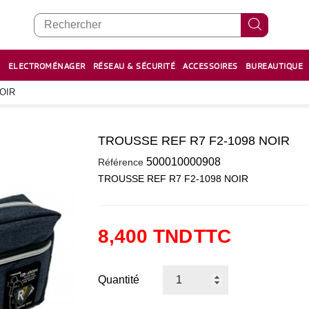
E
ELECTROMÉNAGER
RÉSEAU & SÉCURITÉ
ACCESSOIRES
BUREAUTIQUE
RECHARGE STYLOS ET FEUTRES
BOULIER - معداد
OIR
TROUSSE REF R7 F2-1098 NOIR
0
500010000908
Référence
TROUSSE REF R7 F2-1098 NOIR
8,400 TND
TTC
Quantité