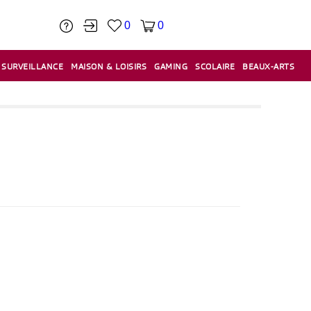
0
0
SURVEILLANCE
MAISON & LOISIRS
GAMING
SCOLAIRE
BEAUX-ARTS
PÂTE À MODELER & ACCESSOIRES
CAISSES & CAISSES ENREGISTREUSES
ÉTIQUETEUSES & ÉTIQUETTES
RELIURE & SPIRALE & CISAILLE