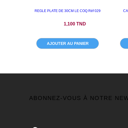
REGLE PLATE DE 30CM LE COQ Réf 029
CA
Prix
1,100 TND
AJOUTER AU PANIER
ABONNEZ-VOUS À NOTRE NE