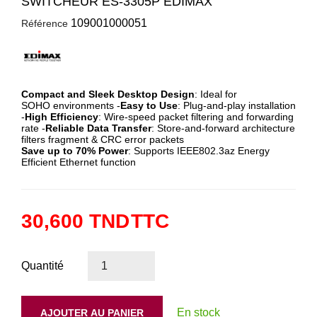
SWITCHEUR ES-3305P EDIMAX
109001000051
Référence
Compact and Sleek Desktop Design
: Ideal for
SOHO
environments -
Easy to Use
: Plug-and-play installation
-
High Efficiency
: Wire-speed packet filtering and forwarding
rate -
Reliable Data Transfer
: Store-and-forward architecture
filters fragment & CRC error packets
Save up to 70% Power
: Supports IEEE802.3az Energy
Efficient Ethernet function
30,600 TND
TTC
Quantité
En stock
AJOUTER AU PANIER