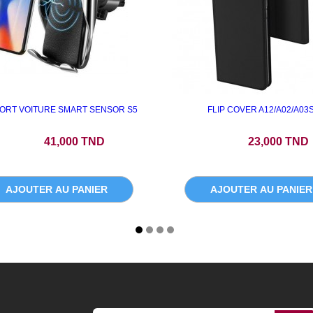
ORT VOITURE SMART SENSOR S5
FLIP COVER A12/A02/A03
Prix
Prix
41,000 TND
23,000 TND
AJOUTER AU PANIER
AJOUTER AU PANIER