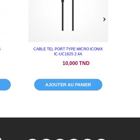

S
CABLE TEL PORT TYPE MICRO ICONIX
Jeway U
IC-UC1625 2.4A
Prix
P
10,000 TND
AJOUTER AU PANIER
A