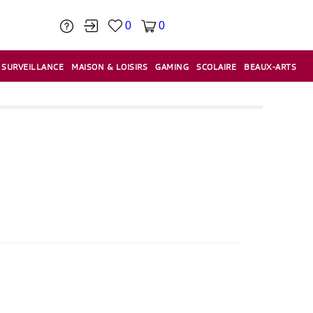
0
0
SURVEILLANCE
MAISON & LOISIRS
GAMING
SCOLAIRE
BEAUX-ARTS
PÂTE À MODELER & ACCESSOIRES
CAISSES & CAISSES ENREGISTREUSES
ÉTIQUETEUSES & ÉTIQUETTES
RELIURE & SPIRALE & CISAILLE