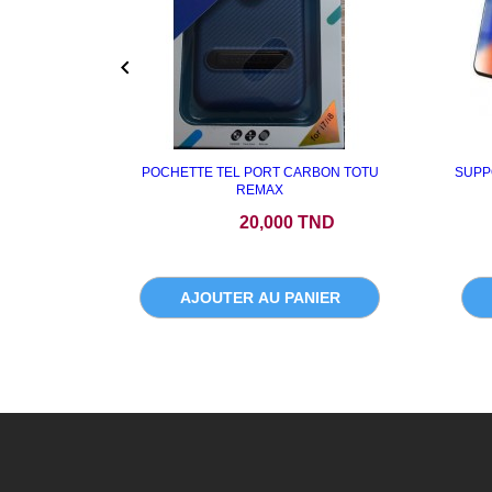

POCHETTE TEL PORT CARBON TOTU
SUPP
REMAX
Prix
20,000 TND
AJOUTER AU PANIER