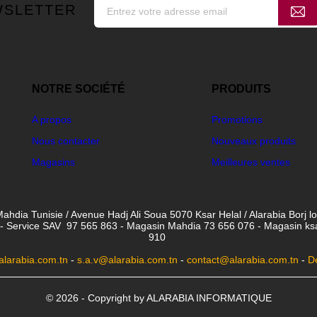
WSLETTER
NOTRE SOCIÉTÉ
PRODUITS
A propos
Promotions
Nous contacter
Nouveaux produits
Magasins
Meilleures ventes
ahdia Tunisie / Avenue Hadj Ali Soua 5070 Ksar Helal / Alarabia Borj l
- Service SAV 97 565 863 - Magasin Mahdia 73 656 076 - Magasin ksar 
910
larabia.com.tn
-
s.a.v@alarabia.com.tn
-
contact@alarabia.com.tn
-
D
© 2026 - Copyright by ALARABIA INFORMATIQUE