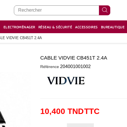
E
ELECTROMÉNAGER
RÉSEAU & SÉCURITÉ
ACCESSOIRES
BUREAUTIQUE
RECHARGE STYLOS ET FEUTRES
BOULIER - معداد
LE VIDVIE CB451T 2.4A
CABLE VIDVIE CB451T 2.4A
0
204001001002
Référence
10,400 TND
TTC