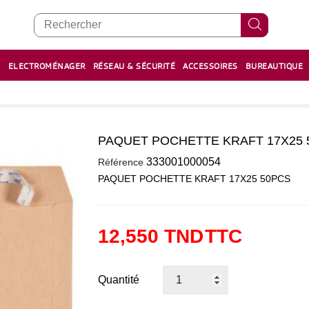
E
ELECTROMÉNAGER
RÉSEAU & SÉCURITÉ
ACCESSOIRES
BUREAUTIQUE
RECHARGE STYLOS ET FEUTRES
BOULIER - معداد
PAQUET POCHETTE KRAFT 17X25 
0
333001000054
Référence
PAQUET POCHETTE KRAFT 17X25 50PCS
12,550 TND
TTC
Quantité