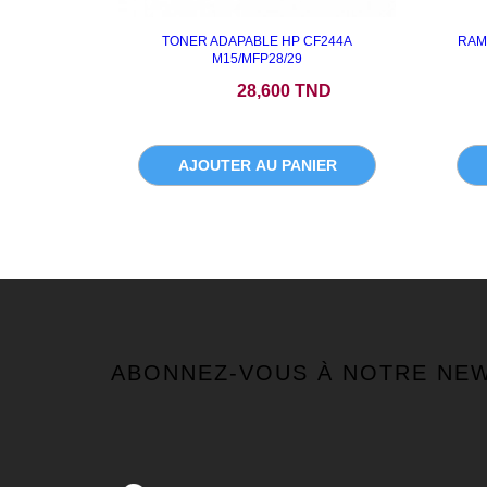
TONER ADAPABLE HP CF244A
RAM
M15/MFP28/29
Prix
28,600 TND
AJOUTER AU PANIER
ABONNEZ-VOUS À NOTRE NE