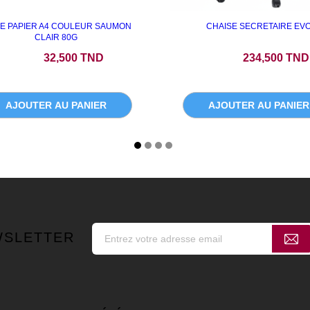
E PAPIER A4 COULEUR SAUMON
CHAISE SECRETAIRE EV
CLAIR 80G
Prix
Prix
32,500 TND
234,500 TND
AJOUTER AU PANIER
AJOUTER AU PANIER
WSLETTER