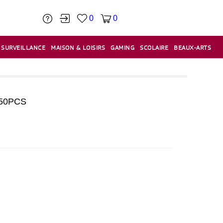
0
0
SURVEILLANCE
MAISON & LOISIRS
GAMING
SCOLAIRE
BEAUX-ARTS
PÂTE À MODELER & ACCESSOIRES
CAISSES & CAISSES ENREGISTREUSES
ÉTIQUETEUSES & ÉTIQUETTES
RELIURE & SPIRALE & CISAILLE
50PCS