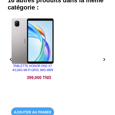
16 autres produits dans la même
catégorie :
NEUF


TABLETTE HONOR PAD X7
4/128G WI-FI GRIS JMS-W09
Prix
399,000 TND
AJOUTER AU PANIER