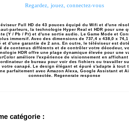
Regardez, jouez, connectez-vous
léviseur Full HD de 43 pouces équipé du Wifi et d'une résol
haut-parleurs, la technologie Hyper Real et HDR pour une q
te (Y / Pb / Pr) et d'une sortie audio. Le Game Mode et Co
plus immersif. Avec des dimensions de 737,4 x 438,0 x 74,1
 et d'une garantie de 2 ans. En outre, le téléviseur est 
é de contenus différents et de contrôler votre décodeur, vo
chnologie HDR offre une plage dynamique élevée pour une v
PurColor améliore l'expérience de visionnement en affichant
ordinateur de bureau pour voir des fichiers ou travailler s
e votre canapé. Le design élégant et épuré s'adapte à tout 
onne parfaitement avec Amazon Alexa, Google Assistant et A
connectée. Regenerate response
me catégorie :
- 130,000 TND