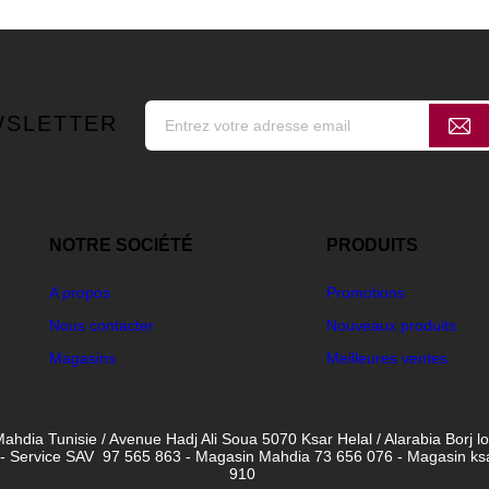
WSLETTER
NOTRE SOCIÉTÉ
PRODUITS
A propos
Promotions
Nous contacter
Nouveaux produits
Magasins
Meilleures ventes
ahdia Tunisie / Avenue Hadj Ali Soua 5070 Ksar Helal / Alarabia Borj l
- Service SAV 97 565 863 - Magasin Mahdia 73 656 076 - Magasin ksar 
910