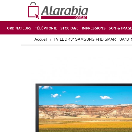
ORDINATEURS
TÉLÉPHONIE
STOCKAGE
IMPRESSIONS
SON & IMAG
CORRECTION ,TAILLE CRAYON & CISEAUX
VENTILATEUR-REFROIDISSEUR POUR PC DE BUREAU
CARTE D’EXTENSION SUR PORT PCI POUR PC DE BUREAU
Accueil
TV LED 43" SAMSUNG FHD SMART UA43T