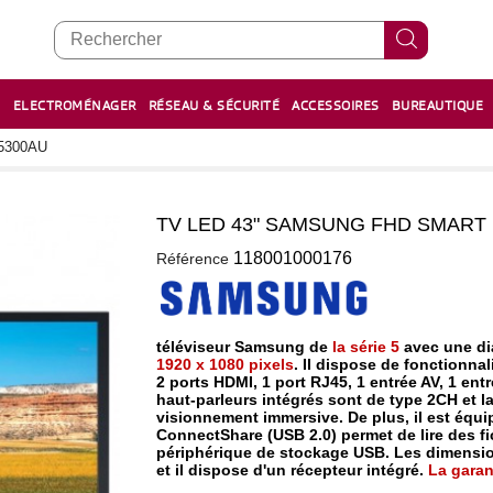
E
ELECTROMÉNAGER
RÉSEAU & SÉCURITÉ
ACCESSOIRES
BUREAUTIQUE
RECHARGE STYLOS ET FEUTRES
BOULIER - معداد
5300AU
TV LED 43" SAMSUNG FHD SMART
0
118001000176
Référence
téléviseur Samsung de
la série 5
avec une di
1920 x 1080 pixels
. Il dispose de fonctionnal
2 ports HDMI, 1 port RJ45, 1 entrée AV, 1 ent
haut-parleurs intégrés sont de type 2CH et 
visionnement immersive. De plus, il est équ
ConnectShare (USB 2.0) permet de lire des fi
périphérique de stockage USB. Les dimensi
et il dispose d'un récepteur intégré.
La garan