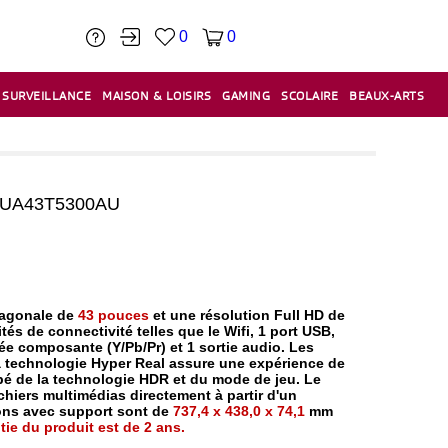
0
0
SURVEILLANCE
MAISON & LOISIRS
GAMING
SCOLAIRE
BEAUX-ARTS
PÂTE À MODELER & ACCESSOIRES
CAISSES & CAISSES ENREGISTREUSES
ÉTIQUETEUSES & ÉTIQUETTES
RELIURE & SPIRALE & CISAILLE
 UA43T5300AU
agonale de
43 pouces
et une résolution Full HD de
ités de connectivité telles que le Wifi, 1 port USB,
rée composante (Y/Pb/Pr) et 1 sortie audio. Les
la technologie Hyper Real assure une expérience de
ipé de la technologie HDR et du mode de jeu. Le
chiers multimédias directement à partir d'un
ons avec support sont de
737,4 x 438,0 x 74,1
mm
tie du produit est de 2 ans.