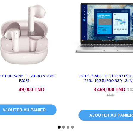
UTEUR SANS FIL MIBRO 5 ROSE
PC PORTABLE DELL PRO 16 UL
EJ025
235U 16G 512GO SSD - SIL
Prix
Prix
Pri
49,000 TND
3 499,000 TND
3 6
TND
AJOUTER AU PANIER
AJOUTER AU PANIER