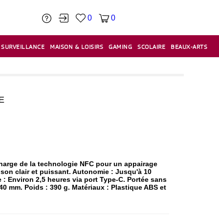
0
0
SURVEILLANCE
MAISON & LOISIRS
GAMING
SCOLAIRE
BEAUX-ARTS
PÂTE À MODELER & ACCESSOIRES
CAISSES & CAISSES ENREGISTREUSES
ÉTIQUETEUSES & ÉTIQUETTES
RELIURE & SPIRALE & CISAILLE
E
 charge de la technologie NFC pour un appairage
 son clair et puissant. Autonomie : Jusqu'à 10
: Environ 2,5 heures via port Type-C. Portée sans
240 mm. Poids : 390 g. Matériaux : Plastique ABS et