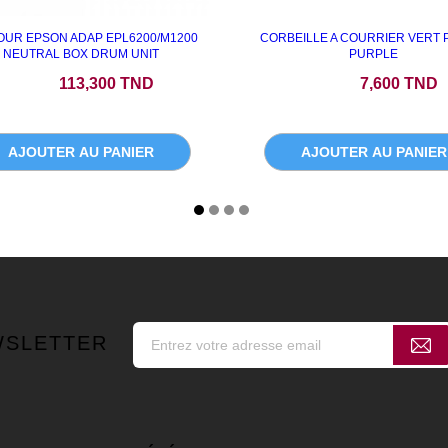
OUR EPSON ADAP EPL6200/M1200
CORBEILLE A COURRIER VERT 
NEUTRAL BOX DRUM UNIT
PURPLE
Prix
Prix
113,300 TND
7,600 TND
AJOUTER AU PANIER
AJOUTER AU PANIER
WSLETTER