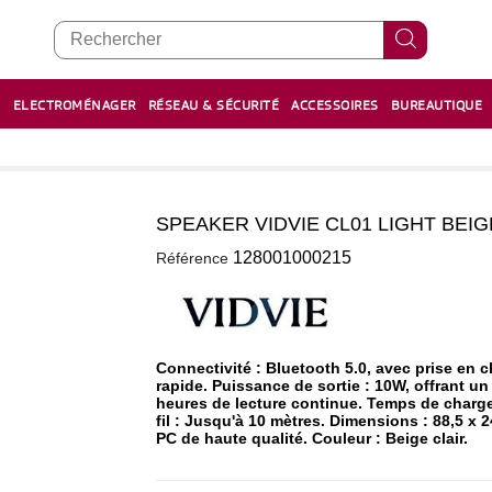
E
ELECTROMÉNAGER
RÉSEAU & SÉCURITÉ
ACCESSOIRES
BUREAUTIQUE
RECHARGE STYLOS ET FEUTRES
BOULIER - معداد
SPEAKER VIDVIE CL01 LIGHT BEIG
0
128001000215
Référence
Connectivité : Bluetooth 5.0, avec prise en
rapide. Puissance de sortie : 10W, offrant un
heures de lecture continue. Temps de charge 
fil : Jusqu'à 10 mètres. Dimensions : 88,5 x 
PC de haute qualité. Couleur : Beige clair.