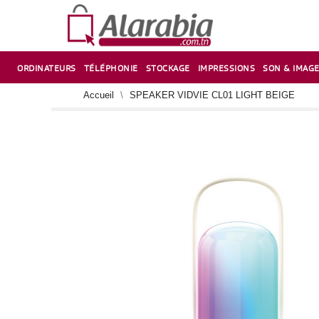
ORDINATEURS
TÉLÉPHONIE
STOCKAGE
IMPRESSIONS
SON & IMAG
CORRECTION ,TAILLE CRAYON & CISEAUX
VENTILATEUR-REFROIDISSEUR POUR PC DE BUREAU
CARTE D’EXTENSION SUR PORT PCI POUR PC DE BUREAU
Accueil
SPEAKER VIDVIE CL01 LIGHT BEIGE