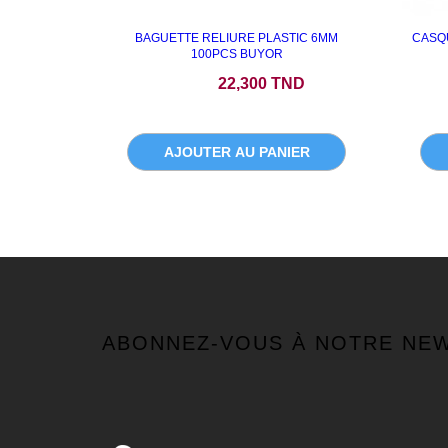
BAGUETTE RELIURE PLASTIC 6MM
CASQU
100PCS BUYOR
Prix
22,300 TND
AJOUTER AU PANIER
ABONNEZ-VOUS À NOTRE NE