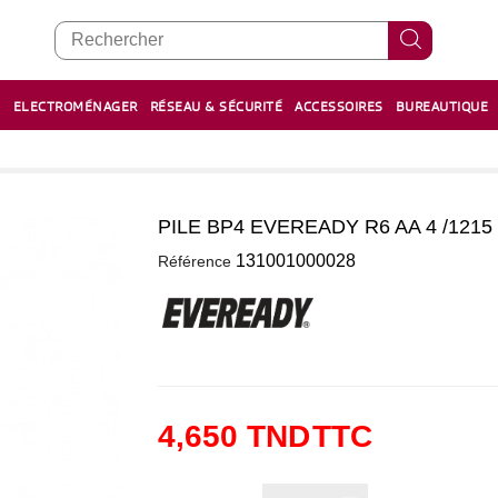
E
ELECTROMÉNAGER
RÉSEAU & SÉCURITÉ
ACCESSOIRES
BUREAUTIQUE
RECHARGE STYLOS ET FEUTRES
BOULIER - معداد
PILE BP4 EVEREADY R6 AA 4 /1215
0
131001000028
Référence
4,650 TND
TTC