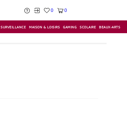
0
0
SURVEILLANCE
MAISON & LOISIRS
GAMING
SCOLAIRE
BEAUX-ARTS
PÂTE À MODELER & ACCESSOIRES
CAISSES & CAISSES ENREGISTREUSES
ÉTIQUETEUSES & ÉTIQUETTES
RELIURE & SPIRALE & CISAILLE