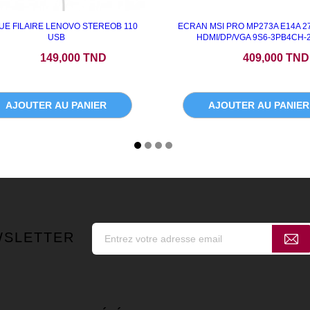
E FILAIRE LENOVO STEREOB 110
ECRAN MSI PRO MP273A E14A 2
USB
HDMI/DP/VGA 9S6-3PB4CH-
Prix
Prix
149,000 TND
409,000 TND
AJOUTER AU PANIER
AJOUTER AU PANIER
WSLETTER