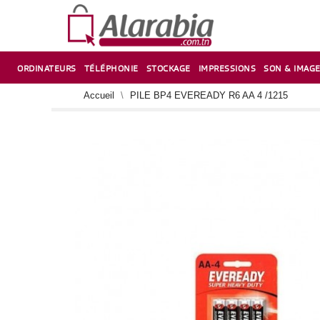
ORDINATEURS
TÉLÉPHONIE
STOCKAGE
IMPRESSIONS
SON & IMAG
CORRECTION ,TAILLE CRAYON & CISEAUX
VENTILATEUR-REFROIDISSEUR POUR PC DE BUREAU
CARTE D’EXTENSION SUR PORT PCI POUR PC DE BUREAU
Accueil
PILE BP4 EVEREADY R6 AA 4 /1215