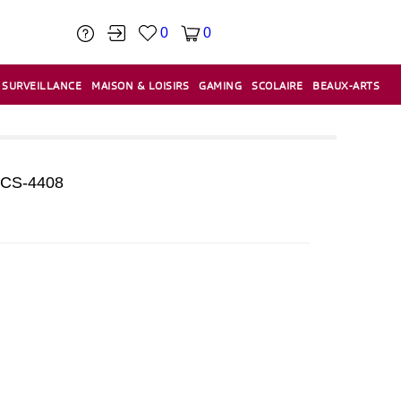
0
0
SURVEILLANCE
MAISON & LOISIRS
GAMING
SCOLAIRE
BEAUX-ARTS
PÂTE À MODELER & ACCESSOIRES
CAISSES & CAISSES ENREGISTREUSES
ÉTIQUETEUSES & ÉTIQUETTES
RELIURE & SPIRALE & CISAILLE
 CS-4408