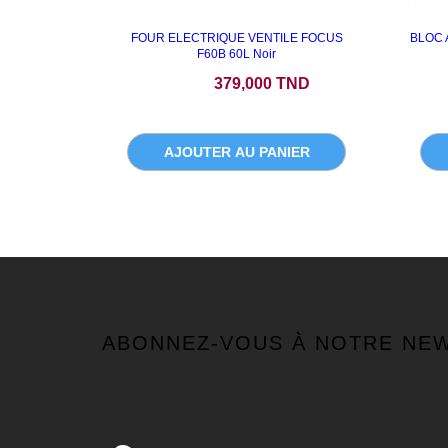
FOUR ELECTRIQUE VENTILE FOCUS
BLOC 
F60B 60L Noir
Prix
379,000 TND
AJOUTER AU PANIER
ABONNEZ-VOUS À NOTRE NE