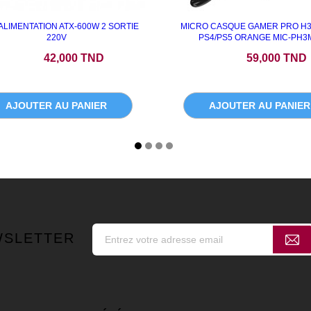
ALIMENTATION ATX-600W 2 SORTIE
MICRO CASQUE GAMER PRO H
220V
PS4/PS5 ORANGE MIC-PH3
Prix
Prix
42,000 TND
59,000 TND
AJOUTER AU PANIER
AJOUTER AU PANIER
WSLETTER