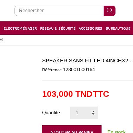
E
ELECTROMÉNAGER
RÉSEAU & SÉCURITÉ
ACCESSOIRES
BUREAUTIQUE
RECHARGE STYLOS ET FEUTRES
BOULIER - معداد
08
SPEAKER SANS FIL LED 4INCHX2 -
0
128001000164
Référence
103,000 TND
TTC
Quantité
En stock
AJOUTER AU PANIER