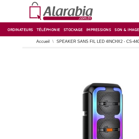
ORDINATEURS
TÉLÉPHONIE
STOCKAGE
IMPRESSIONS
SON & IMAG
CORRECTION ,TAILLE CRAYON & CISEAUX
VENTILATEUR-REFROIDISSEUR POUR PC DE BUREAU
CARTE D’EXTENSION SUR PORT PCI POUR PC DE BUREAU
Accueil
SPEAKER SANS FIL LED 4INCHX2 - CS-44