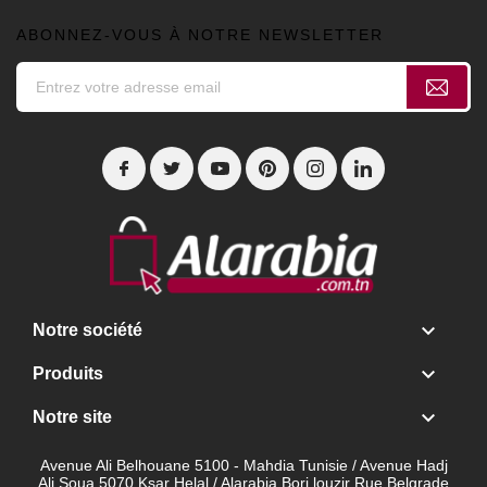
ABONNEZ-VOUS À NOTRE NEWSLETTER

Notre société

Produits

Notre site
Avenue Ali Belhouane 5100 - Mahdia Tunisie / Avenue Hadj
Ali Soua 5070 Ksar Helal / Alarabia Borj louzir Rue Belgrade