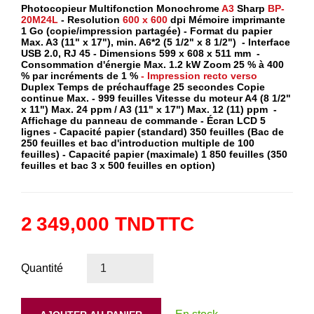
Photocopieur Multifonction Monochrome
A3
Sharp
BP-
20M24L
- Resolution
600 x 600
dpi Mémoire imprimante
1 Go (copie/impression partagée) - Format du papier
Max. A3 (11" x 17"), min. A6*2 (5 1/2" x 8 1/2") - Interface
USB 2.0, RJ 45 - Dimensions 599 x 608 x 511 mm -
Consommation d'énergie Max. 1.2 kW Zoom 25 % à 400
% par incréments de 1 %
- Impression recto verso
Duplex Temps de préchauffage 25 secondes Copie
continue Max. - 999 feuilles Vitesse du moteur A4 (8 1/2"
x 11") Max. 24 ppm / A3 (11" x 17") Max. 12 (11) ppm -
Affichage du panneau de commande - Écran LCD 5
lignes - Capacité papier (standard) 350 feuilles (Bac de
250 feuilles et bac d'introduction multiple de 100
feuilles) - Capacité papier (maximale) 1 850 feuilles (350
feuilles et bac 3 x 500 feuilles en option)
2 349,000 TND
TTC
Quantité