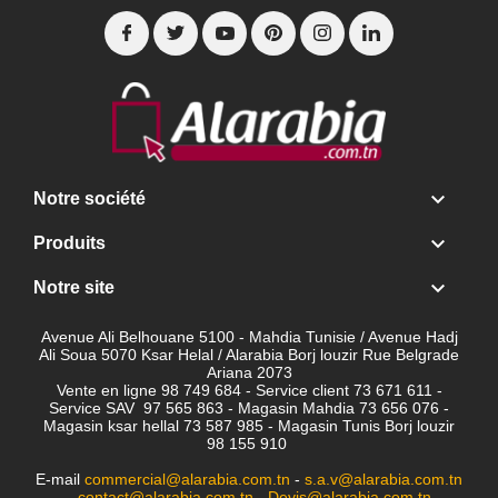

Notre société

Produits

Notre site
Avenue Ali Belhouane 5100 - Mahdia Tunisie / Avenue Hadj
Ali Soua 5070 Ksar Helal / Alarabia Borj louzir Rue Belgrade
Ariana 2073
Vente en ligne 98 749 684 - Service client
73 671 611 -
Service SAV 97 565 863 - Magasin Mahdia 73 656 076 -
Magasin ksar hellal 73 587 985 - Magasin Tunis Borj louzir
98 155 910
E-mail
commercial@alarabia.com.tn
-
s.a.v@alarabia.com.tn
-
contact@alarabia.com.tn
-
Devis@alarabia.com.tn