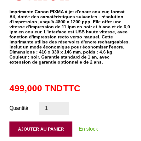
Imprimante Canon PIXMA à jet d'encre couleur, format
A4, dotée des caractéristiques suivantes : résolution
d'impression jusqu'à 4800 x 1200 ppp. Elle offre une
vitesse d'impression de 11 ipm en noir et blanc et de 6,0
ipm en couleur. L'interface est USB haute vitesse, avec
fonction d'impression recto verso manuel. Cette
imprimante utilise des réservoirs d'encre rechargeables,
inclut un mode économique pour économiser l'encre.
Dimensions : 416 x 330 x 146 mm, poids : 4.6 kg.
Couleur : noir. Garantie standard de 1 an, avec
extension de garantie optionnelle de 2 ans.
499,000 TND
TTC
Quantité
En stock
AJOUTER AU PANIER