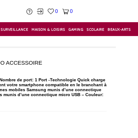
0
0
SURVEILLANCE
MAISON & LOISIRS
GAMING
SCOLAIRE
BEAUX-ARTS
PÂTE À MODELER & ACCESSOIRES
CAISSES & CAISSES ENREGISTREUSES
ÉTIQUETEUSES & ÉTIQUETTES
RELIURE & SPIRALE & CISAILLE
RO ACCESSOIRE
ombre de port: 1 Port -Technologie Quick charge
ent votre smartphone compatible en le branchant à
hones mobiles Samsung munis d’une connectique
es munis d’une connectique micro USB – Couleur: