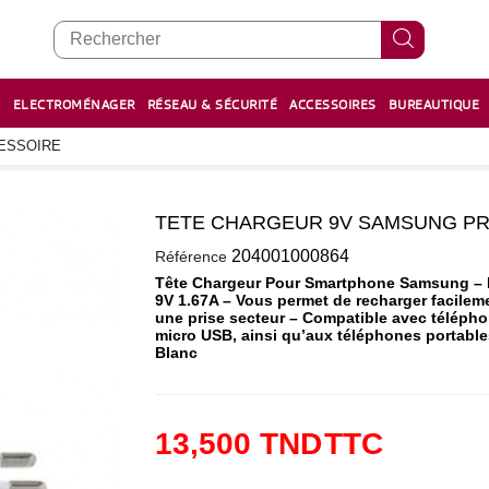
E
ELECTROMÉNAGER
RÉSEAU & SÉCURITÉ
ACCESSOIRES
BUREAUTIQUE
RECHARGE STYLOS ET FEUTRES
BOULIER - معداد
ESSOIRE
TETE CHARGEUR 9V SAMSUNG P
0
204001000864
Référence
Tête Chargeur Pour Smartphone Samsung – N
9V 1.67A – Vous permet de recharger facilem
une prise secteur – Compatible avec télép
micro USB, ainsi qu’aux téléphones portabl
Blanc
13,500 TND
TTC