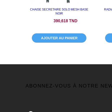
CHAISE SECRETAIRE SOLO MESH BASE
RADI
NOIR
Prix
390,618 TND
AJOUTER AU PANIER
ABONNEZ-VOUS À NOTRE NE