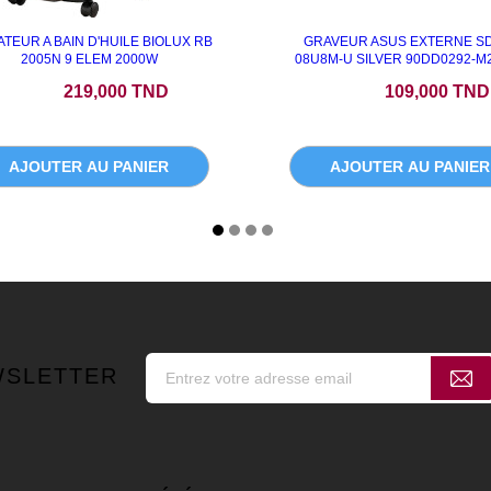
ATEUR A BAIN D'HUILE BIOLUX RB
GRAVEUR ASUS EXTERNE S
2005N 9 ELEM 2000W
08U8M-U SILVER 90DD0292-M
Prix
Prix
219,000 TND
109,000 TND
AJOUTER AU PANIER
AJOUTER AU PANIER
WSLETTER