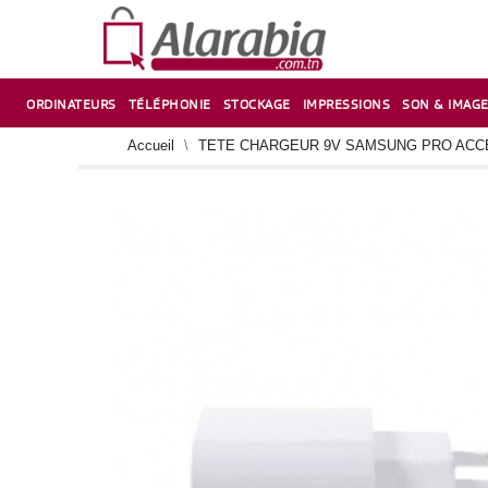
ORDINATEURS
TÉLÉPHONIE
STOCKAGE
IMPRESSIONS
SON & IMAG
CORRECTION ,TAILLE CRAYON & CISEAUX
VENTILATEUR-REFROIDISSEUR POUR PC DE BUREAU
CARTE D’EXTENSION SUR PORT PCI POUR PC DE BUREAU
Accueil
TETE CHARGEUR 9V SAMSUNG PRO ACC