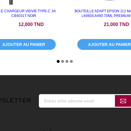
E CHARGEUR VIDVIE TYPE-C 3A
BOUTEILLE ADAPT EPSON 112 
CB4031T NOIR
L6460/L6490 70ML PREMIUM
Prix
Prix
12,000 TND
21,000 TND
AJOUTER AU PANIER
AJOUTER AU PANIER
WSLETTER