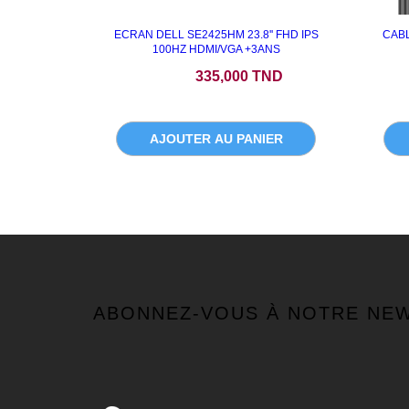
ECRAN DELL SE2425HM 23.8'' FHD IPS
CABL
100HZ HDMI/VGA +3ANS
Prix
335,000 TND
AJOUTER AU PANIER
ABONNEZ-VOUS À NOTRE NE