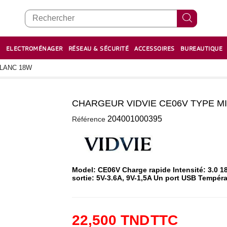
E
ELECTROMÉNAGER
RÉSEAU & SÉCURITÉ
ACCESSOIRES
BUREAUTIQUE
RECHARGE STYLOS ET FEUTRES
BOULIER - معداد
BLANC 18W
CHARGEUR VIDVIE CE06V TYPE M
0
204001000395
Référence
Model: CE06V Charge rapide Intensité: 3.0 
sortie: 5V-3.6A, 9V-1,5A Un port USB Tempéra
22,500 TND
TTC