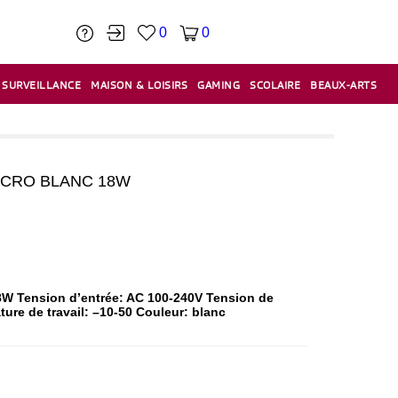
0
0
SURVEILLANCE
MAISON & LOISIRS
GAMING
SCOLAIRE
BEAUX-ARTS
PÂTE À MODELER & ACCESSOIRES
CAISSES & CAISSES ENREGISTREUSES
ÉTIQUETEUSES & ÉTIQUETTES
RELIURE & SPIRALE & CISAILLE
ICRO BLANC 18W
18W Tension d’entrée: AC 100-240V Tension de
ture de travail: –10-50 Couleur: blanc