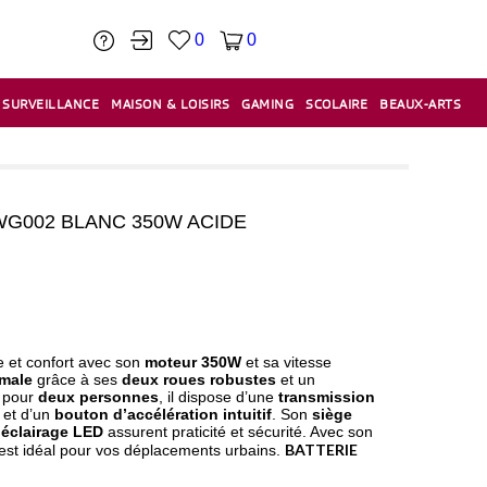
0
0
SURVEILLANCE
MAISON & LOISIRS
GAMING
SCOLAIRE
BEAUX-ARTS
PÂTE À MODELER & ACCESSOIRES
CAISSES & CAISSES ENREGISTREUSES
ÉTIQUETEUSES & ÉTIQUETTES
RELIURE & SPIRALE & CISAILLE
G002 BLANC 350W ACIDE
e et confort avec son
moteur 350W
et sa vitesse
imale
grâce à ses
deux roues robustes
et un
u pour
deux personnes
, il dispose d’une
transmission
et d’un
bouton d’accélération intuitif
. Son
siège
n
éclairage LED
assurent praticité et sécurité. Avec son
BATTERIE
est idéal pour vos déplacements urbains.