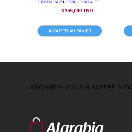
13EGEN 16G/512GSSD 83KX004LFG...
Prix
3 355,000 TND
AJOUTER AU PANIER
ABONNEZ-VOUS À NOTRE NE