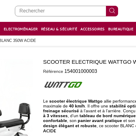
E
ELECTROMÉNAGER
RÉSEAU & SÉCURITÉ
ACCESSOIRES
BUREAUTIQUE
RECHARGE STYLOS ET FEUTRES
BOULIER - معداد
LANC 350W ACIDE
SCOOTER ELECTRIQUE WATTGO W
1
154001000003
Référence
Le
scooter électrique Wattgo
allie performanc
maximale de
40 km/h
. Il offre une
stabilité opt
freinage sécurisé
à l’avant et à l’arrière. Conç
à 3 vitesses
, d’un
tableau de bord numérique
confortable
, son
panier avant pratique
et so
design élégant et robuste
, ce scooter BLANC 
ACIDE