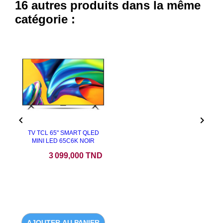
16 autres produits dans la même
catégorie :


TV TCL 65" SMART QLED
MINI LED 65C6K NOIR
Prix
3 099,000 TND
AJOUTER AU PANIER