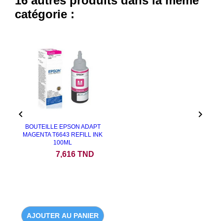
16 autres produits dans la même
catégorie :


BOUTEILLE EPSON ADAPT
MAGENTA T6643 REFILL INK
100ML
Prix
7,616 TND
AJOUTER AU PANIER