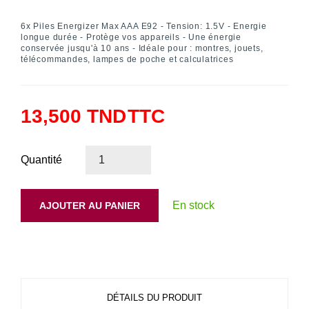
6x Piles Energizer Max AAA E92 - Tension: 1.5V - E
nergie
longue durée -
P
rotège vos appareils
- U
ne énergie
conservée jusqu'à 10 ans
- Idéale pour : montres, jouets,
télécommandes, lampes de poche et calculatrices
13,500 TND
TTC
Quantité
En stock
AJOUTER AU PANIER
DÉTAILS DU PRODUIT