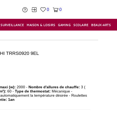
0
0
SURVEILLANCE
MAISON & LOISIRS
GAMING
SCOLAIRE
BEAUX-ARTS
PÂTE À MODELER & ACCESSOIRES
CAISSES & CAISSES ENREGISTREUSES
ÉTIQUETEUSES & ÉTIQUETTES
RELIURE & SPIRALE & CISAILLE
HI TRRS0920 9EL
maxi (w):
2000 -
Nombre d'allures de chauffe:
3 (
m²):
60 -
Type de thermostat:
Mécanique -
 automatiquement la température désirée - Roulettes
tie: 1an