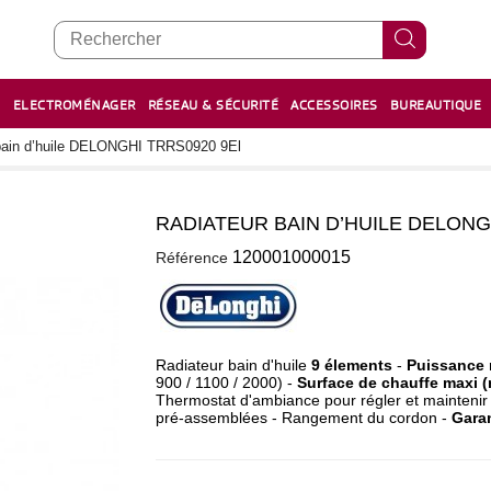
E
ELECTROMÉNAGER
RÉSEAU & SÉCURITÉ
ACCESSOIRES
BUREAUTIQUE
RECHARGE STYLOS ET FEUTRES
BOULIER - معداد
bain d’huile DELONGHI TRRS0920 9El
RADIATEUR BAIN D’HUILE DELONG
1
120001000015
Référence
Radiateur bain d'huile
9 élements
-
Puissance 
900 / 1100 / 2000) -
Surface de chauffe maxi (
Thermostat d'ambiance pour régler et maintenir
pré-assemblées - Rangement du cordon
-
Garan