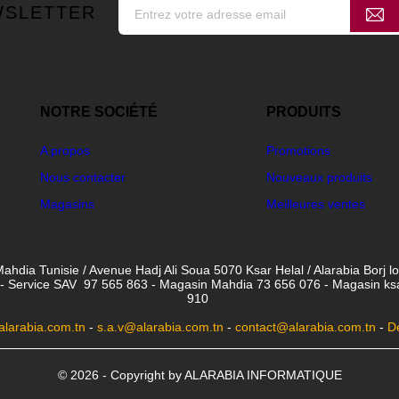
WSLETTER
NOTRE SOCIÉTÉ
PRODUITS
A propos
Promotions
Nous contacter
Nouveaux produits
Magasins
Meilleures ventes
ahdia Tunisie / Avenue Hadj Ali Soua 5070 Ksar Helal / Alarabia Borj l
- Service SAV 97 565 863 - Magasin Mahdia 73 656 076 - Magasin ksar 
910
larabia.com.tn
-
s.a.v@alarabia.com.tn
-
contact@alarabia.com.tn
-
D
© 2026 - Copyright by ALARABIA INFORMATIQUE