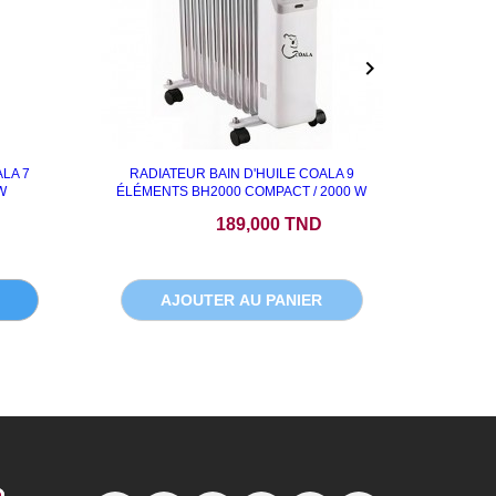

LA 7
RADIATEUR BAIN D'HUILE COALA 9
RADIAT
W
ÉLÉMENTS BH2000 COMPACT / 2000 W
Prix
P
189,000 TND
AJOUTER AU PANIER
A