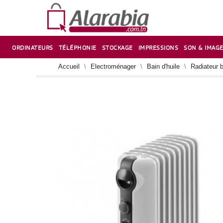
ORDINATEURS
TÉLÉPHONIE
STOCKAGE
IMPRESSIONS
SON & IMAG
CORRECTION ,TAILLE CRAYON & CISEAUX
VENTILATEUR-REFROIDISSEUR POUR PC DE BUREAU
CARTE D’EXTENSION SUR PORT PCI POUR PC DE BUREAU
Accueil
Electroménager
Bain d'huile
Radiateur 