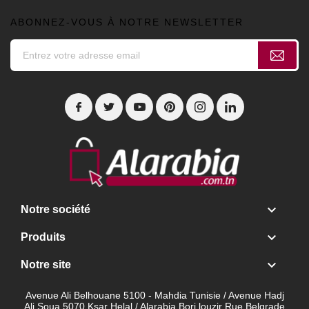
ABONNEZ-VOUS À NOTRE NEWSLETTER

Notre société

Produits

Notre site
Avenue Ali Belhouane 5100 - Mahdia Tunisie / Avenue Hadj
Ali Soua 5070 Ksar Helal / Alarabia Borj louzir Rue Belgrade