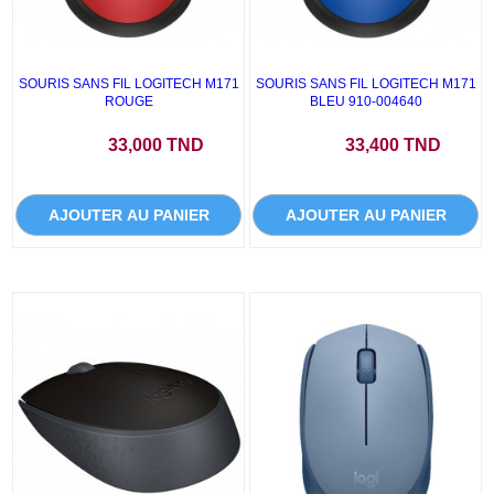
SOURIS SANS FIL LOGITECH M171
SOURIS SANS FIL LOGITECH M171
ROUGE
BLEU 910-004640
Prix
Prix
33,000 TND
33,400 TND
AJOUTER AU PANIER
AJOUTER AU PANIER