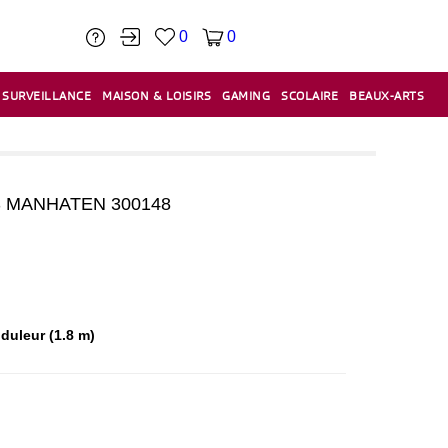
0
0
SURVEILLANCE
MAISON & LOISIRS
GAMING
SCOLAIRE
BEAUX-ARTS
PÂTE À MODELER & ACCESSOIRES
CAISSES & CAISSES ENREGISTREUSES
ÉTIQUETEUSES & ÉTIQUETTES
RELIURE & SPIRALE & CISAILLE
S MANHATEN 300148
duleur (1.8 m)