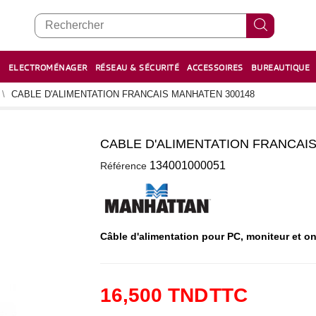
E
ELECTROMÉNAGER
RÉSEAU & SÉCURITÉ
ACCESSOIRES
BUREAUTIQUE
RECHARGE STYLOS ET FEUTRES
BOULIER - معداد
CABLE D'ALIMENTATION FRANCAIS MANHATEN 300148
CABLE D'ALIMENTATION FRANCAI
0
134001000051
Référence
Câble d'alimentation pour PC, moniteur et on
16,500 TND
TTC