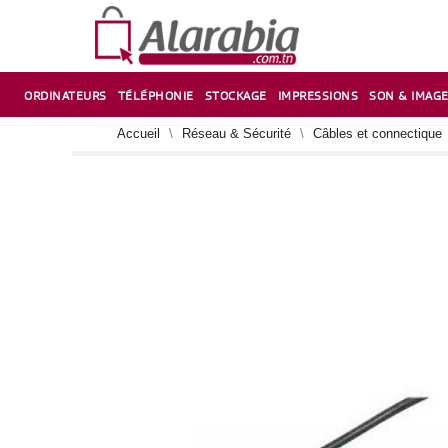
ORDINATEURS
TÉLÉPHONIE
STOCKAGE
IMPRESSIONS
SON & IMAG
CORRECTION ,TAILLE CRAYON & CISEAUX
VENTILATEUR-REFROIDISSEUR POUR PC DE BUREAU
CARTE D’EXTENSION SUR PORT PCI POUR PC DE BUREAU
Accueil
Réseau & Sécurité
Câbles et connectique