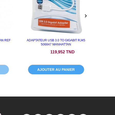

AN REF
ADAPTATEUR USB 3.0 TO GIGABIT RJ45
CAB
506847 MANHATTAN
Prix
119,952 TND
AJOUTER AU PANIER
A