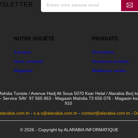
WSLETTER
NOTRE SOCIÉTÉ
PRODUITS
A propos
Promotions
Nous contacter
Nouveaux produits
Magasins
Meilleures ventes
ahdia Tunisie / Avenue Hadj Ali Soua 5070 Ksar Helal / Alarabia Borj l
- Service SAV 97 565 863 - Magasin Mahdia 73 656 076 - Magasin ksar 
910
larabia.com.tn
-
s.a.v@alarabia.com.tn
-
contact@alarabia.com.tn
-
D
© 2026 - Copyright by ALARABIA INFORMATIQUE