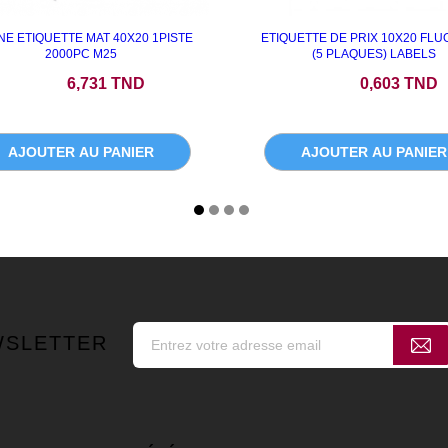
NE ETIQUETTE MAT 40X20 1PISTE
ETIQUETTE DE PRIX 10X20 FLU
2000PC M25
(5 PLAQUES) LABELS
Prix
Prix
6,731 TND
0,603 TND
AJOUTER AU PANIER
AJOUTER AU PANIER
WSLETTER