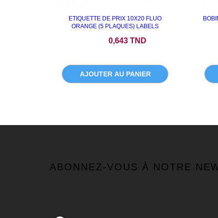
ETIQUETTE DE PRIX 10X20 FLUO
BOBI
ORANGE (5 PLAQUES) LABELS
Prix
0,643 TND
AJOUTER AU PANIER
ABONNEZ-VOUS À NOTRE NE