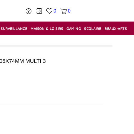
0
0
SURVEILLANCE
MAISON & LOISIRS
GAMING
SCOLAIRE
BEAUX-ARTS
PÂTE À MODELER & ACCESSOIRES
CAISSES & CAISSES ENREGISTREUSES
ÉTIQUETEUSES & ÉTIQUETTES
RELIURE & SPIRALE & CISAILLE
105X74MM MULTI 3