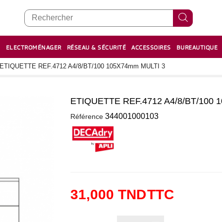
E
ELECTROMÉNAGER
RÉSEAU & SÉCURITÉ
ACCESSOIRES
BUREAUTIQUE
RECHARGE STYLOS ET FEUTRES
BOULIER - معداد
ETIQUETTE REF.4712 A4/8/BT/100 105X74mm MULTI 3
ETIQUETTE REF.4712 A4/8/BT/100 
0
344001000103
Référence
31,000 TND
TTC